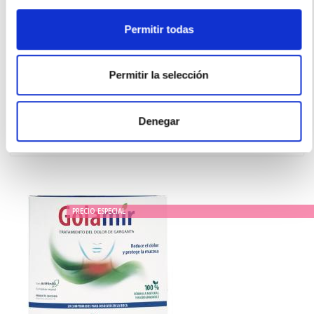
Permitir todas
BRILL PHARMA
HYLO-GEL® COLIRIO LUBRIFICANTE (10ml)
Permitir la selección
18.75€
15,40€
Denegar
-
+
Añadir
PRECIO ESPECIAL