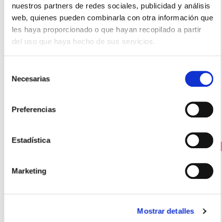
nuestros partners de redes sociales, publicidad y análisis
web, quienes pueden combinarla con otra información que
les haya proporcionado o que hayan recopilado a partir
ABOCA
del uso que haya hecho de sus servicios.
FITOSTILL OJO SECO MONODOSIS (10 x 0,5ml)
10.95€
Selección
8,90€
Necesarias
de
-
+
consentimiento
Añadir
Preferencias
Estadística
PRECIO ESPECIAL
Marketing
Mostrar detalles