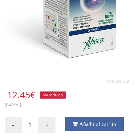
C.N.:
206659
12.45
€
IVA incluído
(
)
0.42€/u
-
+
Añadir al carrito