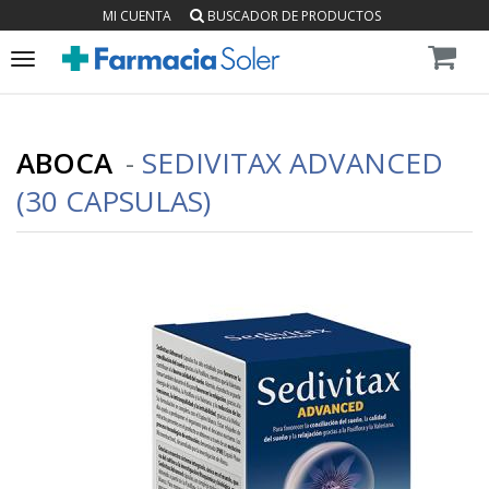
MI CUENTA
BUSCADOR DE PRODUCTOS
Toggle
navigation
ABOCA
-
SEDIVITAX ADVANCED
(30 CAPSULAS)