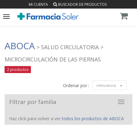
MI CUENTA
BUSCADOR DE PRODUCTOS
Toggle
navigation
ABOCA
> SALUD CIRCULATORIA
>
MICROCIRCULACIÓN DE LAS PIERNAS
2 productos
Ordenar por :
relevancia
Filtrar por familia
Toggle
navigat
Haz click para volver a ver
todos los productos de ABOCA