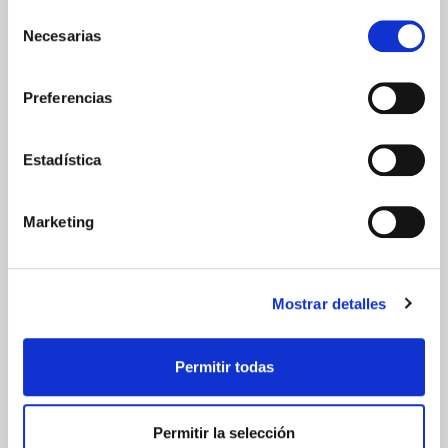
Selección
Necesarias
de
consentimiento
Preferencias
ENVIOS Y DESTINOS
Estadística
ESPAÑA
Península
Islas Baleares
Islas Canarias
Marketing
UNIÓN EUROPEA
24/48h
Mostrar detalles
Permitir todas
Permitir la selección