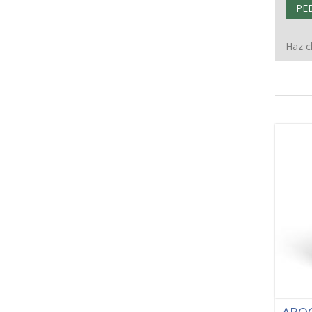
PE
Haz cl