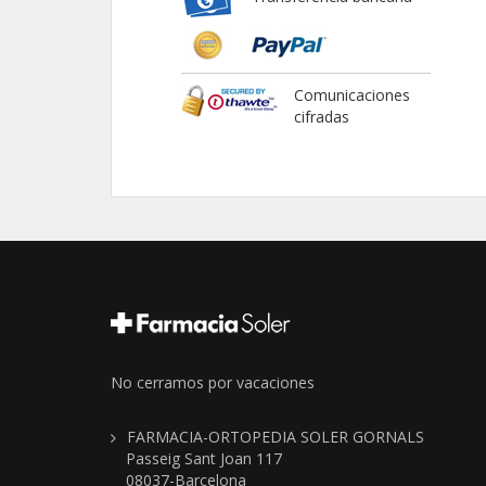
Comunicaciones
cifradas
No cerramos por vacaciones
FARMACIA-ORTOPEDIA SOLER GORNALS
Passeig Sant Joan 117
08037-Barcelona