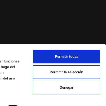
Permitir todas
er funciones
 haga del
Permitir la selección
den
r del uso
Denegar