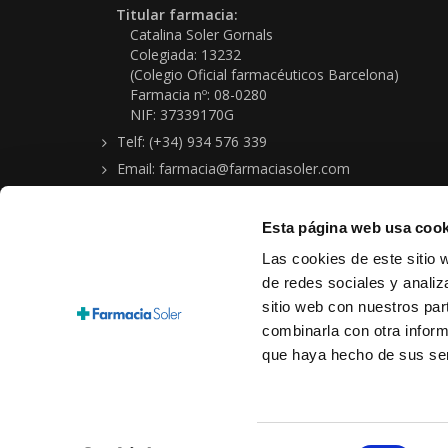
Titular farmacia:
Catalina Soler Gornals
Colegiada: 13232
(Colegio Oficial farmacéuticos Barcelona)
Farmacia nº: 08-0280
NIF: 37339170G
Telf: (+34) 934 576 339
Email: farmacia@farmaciasoler.com
Esta página web usa cook
Las cookies de este sitio 
de redes sociales y analiz
sitio web con nuestros par
Copyright © 2026 Farmacia-Ortopedia Soler Gornals
combinarla con otra inform
Aviso legal
|
Política protección de datos personales
|
Condi
que haya hecho de sus ser
Cookies