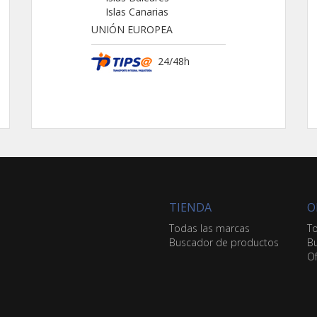
Islas Canarias
UNIÓN EUROPEA
24/48h
TIENDA
O
Todas las marcas
To
Buscador de productos
Bu
Of