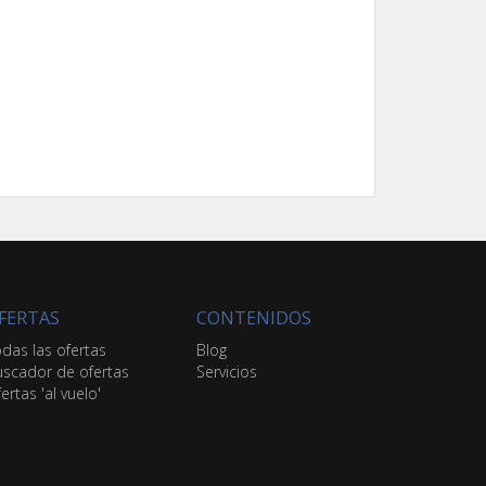
FERTAS
CONTENIDOS
das las ofertas
Blog
scador de ofertas
Servicios
ertas 'al vuelo'