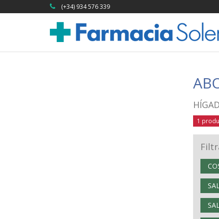
(+34) 934 576 339
AB
HÍGA
1 produ
Filt
CO
SA
SA