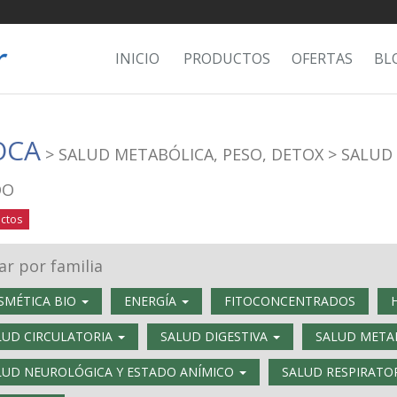
INICIO
PRODUCTOS
OFERTAS
BL
OCA
> SALUD METABÓLICA, PESO, DETOX
> SALUD
DO
ctos
rar por familia
SMÉTICA BIO
ENERGÍA
FITOCONCENTRADOS
LUD CIRCULATORIA
SALUD DIGESTIVA
SALUD METAB
LUD NEUROLÓGICA Y ESTADO ANÍMICO
SALUD RESPIRATO