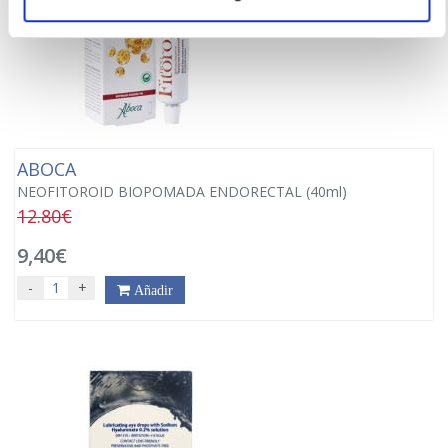
ABOCA
NEOFITOROID BIOPOMADA ENDORECTAL (40ml)
12.80€
9,40€
-
+
Añadir