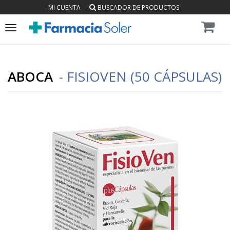
MI CUENTA
BUSCADOR DE PRODUCTOS
Toggle
navigation
ABOCA
-
FISIOVEN (50 CÁPSULAS)