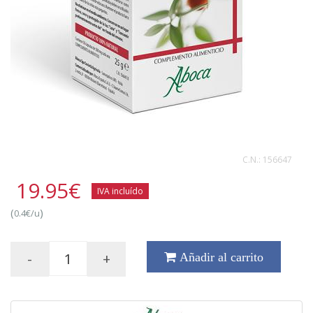
C.N.:
156647
19.95
€
IVA incluído
(
)
0.4€/u
-
+
Añadir al carrito