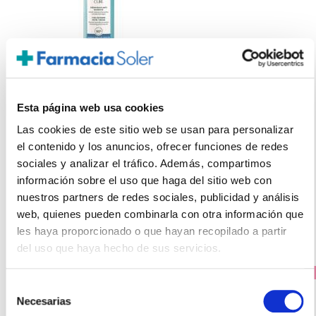
RENÉ FURTERER
Esta página web usa cookies
SUBLIME CURL CUIDADO NUTRI-ACTIVADOR DE RIZOS
(100ml)
Las cookies de este sitio web se usan para personalizar
24.60€
el contenido y los anuncios, ofrecer funciones de redes
sociales y analizar el tráfico. Además, compartimos
20,45€
información sobre el uso que haga del sitio web con
-
+
Añadir
nuestros partners de redes sociales, publicidad y análisis
web, quienes pueden combinarla con otra información que
les haya proporcionado o que hayan recopilado a partir
del uso que haya hecho de sus servicios.
PRECIO ESPECIAL
Selección
Necesarias
de