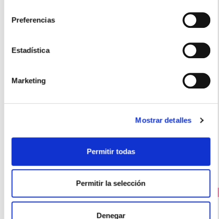
consentimiento
Preferencias
Estadística
ABOCA
Marketing
FISIOVEN BIO GEL (100ML)
16.10€
9,85€
Mostrar detalles
-
+
Añadir
Permitir todas
Permitir la selección
PRECIO ESPECIAL
Denegar