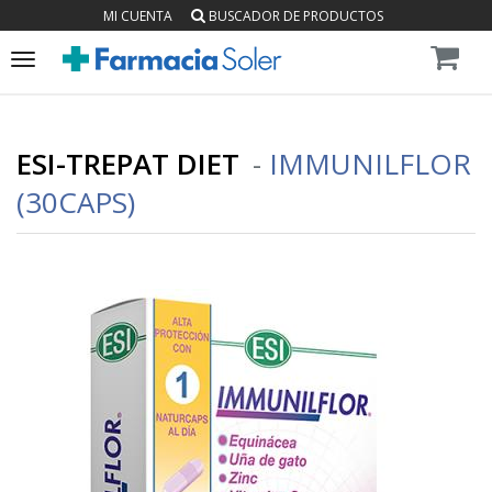
MI CUENTA
BUSCADOR DE PRODUCTOS
Toggle
navigation
ESI-TREPAT DIET
-
IMMUNILFLOR
(30CAPS)