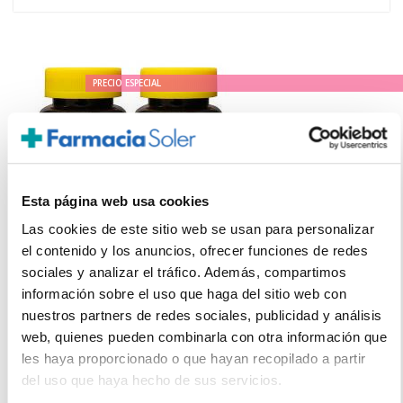
PRECIO ESPECIAL
Esta página web usa cookies
Las cookies de este sitio web se usan para personalizar
el contenido y los anuncios, ofrecer funciones de redes
sociales y analizar el tráfico. Además, compartimos
NATURE'S PLUS
información sobre el uso que haga del sitio web con
Source of Life Complejo Vitamínico PACK (60comp x 2
nuestros partners de redes sociales, publicidad y análisis
UNIDADES)
web, quienes pueden combinarla con otra información que
24,50€
les haya proporcionado o que hayan recopilado a partir
del uso que haya hecho de sus servicios.
-
+
Añadir