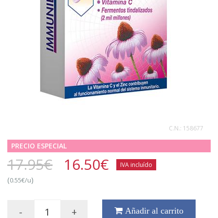
C.N.:
158677
PRECIO ESPECIAL
17.95€
16.50
€
IVA incluído
(
)
0.55€/u
-
+
Añadir al carrito