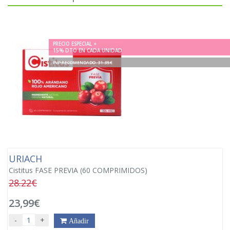
PRECIO ESPECIAL +
15% DTO EN CADA UNIDAD
PVP RECOMENDADO. 31.35€
URIACH
Cistitus FASE PREVIA (60 COMPRIMIDOS)
28.22€
23,99€
-
+
Añadir