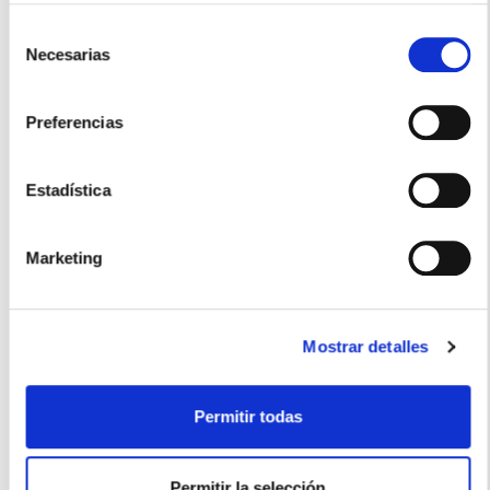
Selección
Necesarias
de
consentimiento
Preferencias
Estadística
Marketing
A. VOGEL
Mostrar detalles
ECHINAFORCE GOTAS (100ml)
Permitir todas
21,00€
-
+
Añadir
Permitir la selección