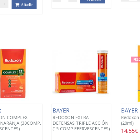
+
Añadir
PREC
R
BAYER
BAYER
ON COMPLEX
REDOXON EXTRA
Redoxon 
NARANJA (30COMP.
DEFENSAS TRIPLE ACCIÓN
(20ml)
SCENTES)
(15 COMP.EFERVESCENTES)
14.55€