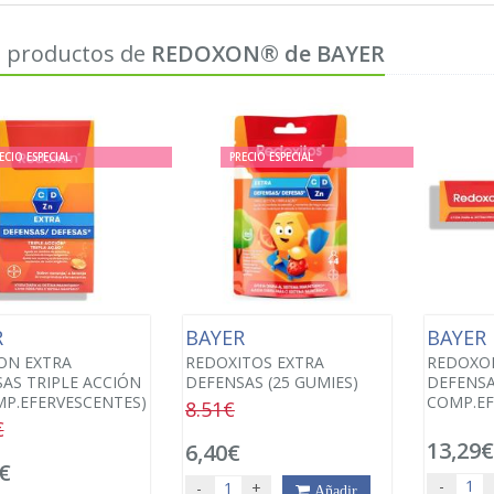
 productos de
REDOXON® de BAYER
ECIO ESPECIAL
PRECIO ESPECIAL
R
BAYER
BAYER
ON EXTRA
REDOXITOS EXTRA
REDOXO
AS TRIPLE ACCIÓN
DEFENSAS (25 GUMIES)
DEFENSA
MP.EFERVESCENTES)
COMP.EF
8.51€
€
13,29
6,40€
€
-
-
+
Añadir