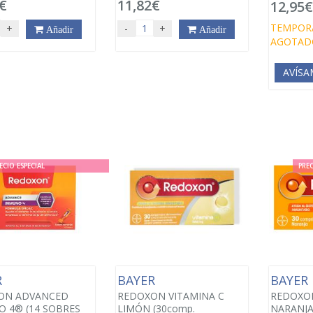
€
11,82€
12,95
TEMPOR
+
-
+
Añadir
Añadir
AGOTAD
AVÍSA
ECIO ESPECIAL
PREC
R
BAYER
BAYER
ON ADVANCED
REDOXON VITAMINA C
REDOXON
 4® (14 SOBRES
LIMÓN (30comp.
NARANJA