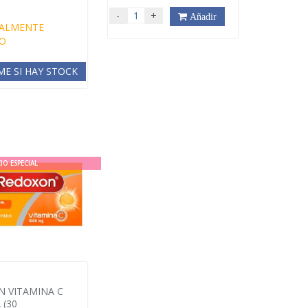
€
-
+
Añadir
ALMENTE
O
ME SI HAY STOCK
IO ESPECIAL
 VITAMINA C
 (30