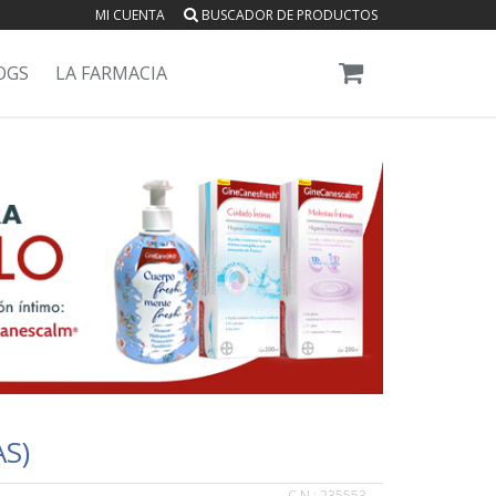
MI CUENTA
BUSCADOR DE PRODUCTOS
OGS
LA FARMACIA
S)
C.N.:
235553