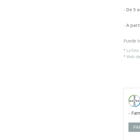
-
De 5 a
-
A part
Puede to
* La fot
* Web del
- Fam
PA