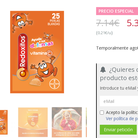
PRECIO ESPECIAL
7.14€
5.
(
)
0.21€/u
Temporalmente ago
¿Quieres 
producto est
Introduce tu eMail 
Acepto la polít
Ver política de