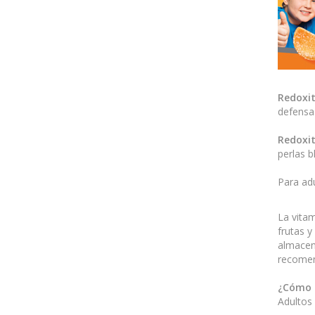
Redoxi
defensas
Redoxi
perlas b
Para adu
La vitam
frutas y
almacen
recomend
¿Cómo 
Adultos 