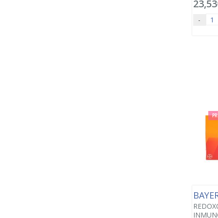
23,53
-
PR
BAYE
REDOX
INMUNO