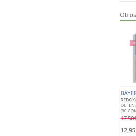
Otros
PR
BAYE
REDOX
DEFENS
(30 CO
17.50
12,95