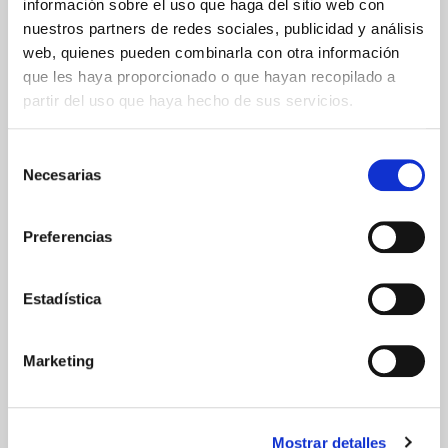
información sobre el uso que haga del sitio web con
Península
nuestros partners de redes sociales, publicidad y análisis
Islas Baleares
Islas Canarias
web, quienes pueden combinarla con otra información
UNIÓN EUROPEA
que les haya proporcionado o que hayan recopilado a
partir del uso que haya hecho de sus servicios.
24/48h
Selección
Necesarias
de
consentimiento
Preferencias
GARANTÍA DE CALIDAD
Estadística
Marketing
Mostrar detalles