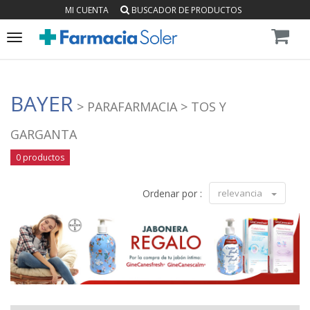
MI CUENTA
BUSCADOR DE PRODUCTOS
Toggle
navigation
BAYER
> PARAFARMACIA
> TOS Y
GARGANTA
0 productos
Ordenar por :
relevancia