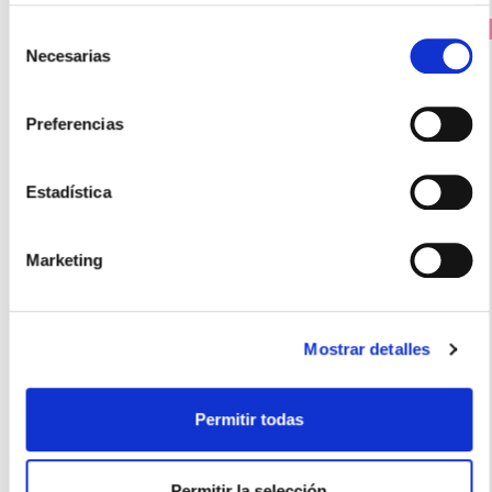
PRECIO ESPECIAL
Selección
Necesarias
de
consentimiento
Preferencias
Estadística
Marketing
ANA MARIA LAJUSTICIA
TRIPTOFANO CON MELATONINA +MAGNESIO+ VIT.B6
(60comp)
14.70€
Mostrar detalles
10,25€
Permitir todas
-
+
Añadir
Permitir la selección