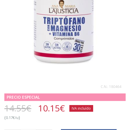
C.N.:
180464
PRECIO ESPECIAL
14.55€
10.15
€
IVA incluído
(
)
0.17€/u