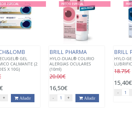
ECIO ESPECIAL
PRECIO ESPECIAL
PREC
CH&LOMB
BRILL PHARMA
BRILL
ECUGEL® GEL
HYLO-DUAL® COLIRIO
HYLO-GE
ICO CALMANTE (2
ALERGIAS OCULARES
LUBRIFIC
ES X 10G)
(10ml)
18.75€
€
20.00€
15,40
€
16,50€
-
+
-
+
Añadir
Añadir