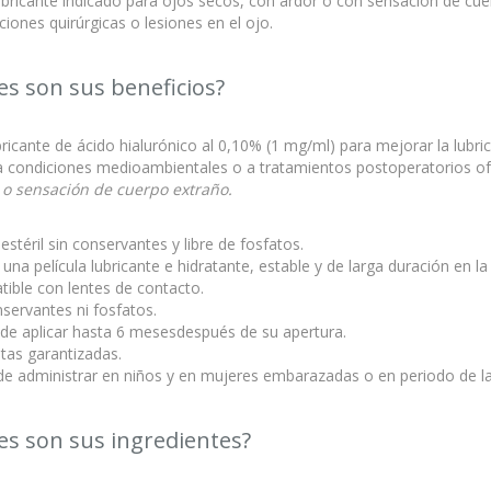
lubricante indicado para ojos secos, con ardor o con sensación de cu
ciones quirúrgicas o lesiones en el ojo.
es son sus beneficios?
ricante de ácido hialurónico al 0,10% (1 mg/ml) para mejorar la lubrica
a condiciones medioambientales o a tratamientos postoperatorios o
 o sensación de cuerpo extraño.
o estéril sin conservantes y libre de fosfatos.
una película lubricante e hidratante, estable y de larga duración en la 
ible con lentes de contacto.
nservantes ni fosfatos.
ede aplicar hasta 6 mesesdespués de su apertura.
tas garantizadas.
de administrar en niños y en mujeres embarazadas o en periodo de la
es son sus ingredientes?