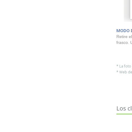
MODO D
Retire e
frasco. 
* La fot
* Web del
Los c