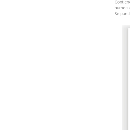
Contiene
humectan
Se puede