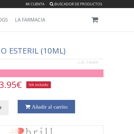
MI CUENTA
BUSCADOR DE PRODUCTOS
OGS
LA FARMACIA
 ESTERIL (10ML)
C.N.:
165891
3.95
€
IVA incluído
+
Añadir al carrito