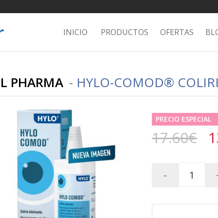
INICIO
PRODUCTOS
OFERTAS
BL
LL PHARMA
-
HYLO-COMOD® COLIRIO
PRECIO ESPECIAL
17.60€
1
-