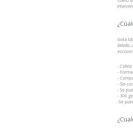
colirio 
interven
¿Cúal
Gota lub
debido 
escozor
- Coliri
- Forma 
- Compat
- Sin co
- Se pu
- 300 go
-Se pue
¿Cual