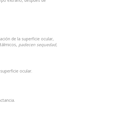
erpo extraño, después de
ción de la superficie ocular,
ftálmicos,
padecen sequedad,
superficie ocular.
ctancia.