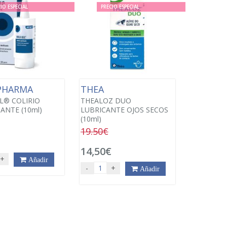
IO ESPECIAL
PRECIO ESPECIAL
 PHARMA
THEA
L® COLIRIO
THEALOZ DUO
ANTE (10ml)
LUBRICANTE OJOS SECOS
(10ml)
19.50€
€
14,50€
+
Añadir
-
+
Añadir