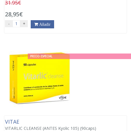
31.95€
28,95€
-
+
Añadir
PRECIO ESPECIAL
VITAE
VITARLIC CLEANSE (ANTES Kyolic 105) (90caps)