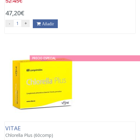
52.45€
47,20€
-
+
Añadir
PRECIO ESPECIAL
VITAE
Chlorella Plus (60comp)