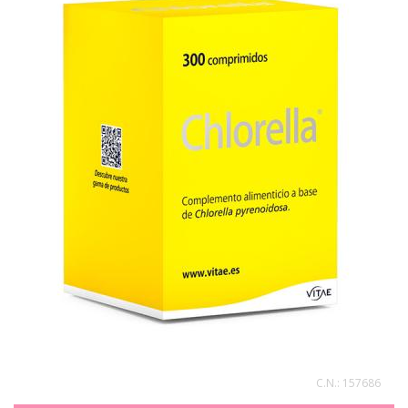
C.N.:
157686