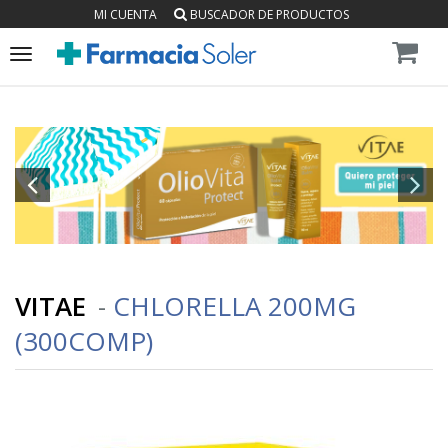
MI CUENTA
BUSCADOR DE PRODUCTOS
Toggle
navigation
VITAE
-
CHLORELLA 200MG
(300COMP)