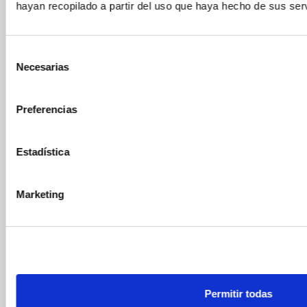
hayan recopilado a partir del uso que haya hecho de sus serv
Tarjeta de crédito/débito
Transferencia bancaria
Selección
Necesarias
de
consentimiento
Comunicaciones
Preferencias
cifradas
Estadística
Marketing
ENVIOS Y DESTINOS
ESPAÑA
Península
Islas Baleares
Islas Canarias
Permitir todas
UNIÓN EUROPEA