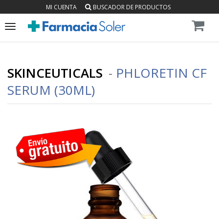
MI CUENTA
BUSCADOR DE PRODUCTOS
Toggle
navigation
SKINCEUTICALS
-
PHLORETIN CF
SERUM (30ML)