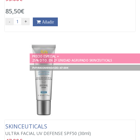
85,50€
-
+
Añadir
PRECIO ESPECIAL +
25% DTO. EN 2ª UNIDAD AGRUPADO SKINCEUTICALS
PVP RECOMENDADO. 47.00€
SKINCEUTICALS
ULTRA FACIAL UV DEFENSE SPF50 (30ml)