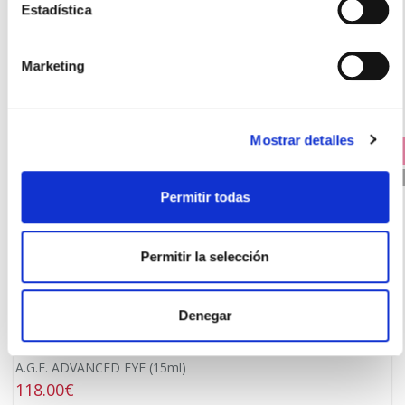
Estadística
Los clientes que compraron este producto
también compraron
Marketing
Mostrar detalles
PRECIO ESPECIAL +
25% DTO. EN 2ª UNIDAD AGRUPADO SKINCEUTICALS
PVP RECOMENDADO. 118.00€
Permitir todas
Permitir la selección
Denegar
SKINCEUTICALS
A.G.E. ADVANCED EYE (15ml)
118.00€