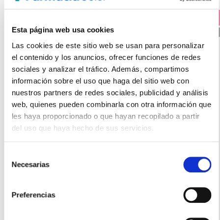
PRECIO ESPECIAL +
25% DTO. EN 2ª UNIDAD AGRUPADO SKINCEUTICALS
Esta página web usa cookies
PVP RECOMENDADO. 186.00€
Las cookies de este sitio web se usan para personalizar
el contenido y los anuncios, ofrecer funciones de redes
sociales y analizar el tráfico. Además, compartimos
información sobre el uso que haga del sitio web con
nuestros partners de redes sociales, publicidad y análisis
web, quienes pueden combinarla con otra información que
les haya proporcionado o que hayan recopilado a partir
SKINCEUTICALS
del uso que haya hecho de sus servicios.
SERUM CE FERULIC (30ML)
186.00€
Selección
167,40€
Necesarias
de
consentimiento
-
+
Añadir
Preferencias