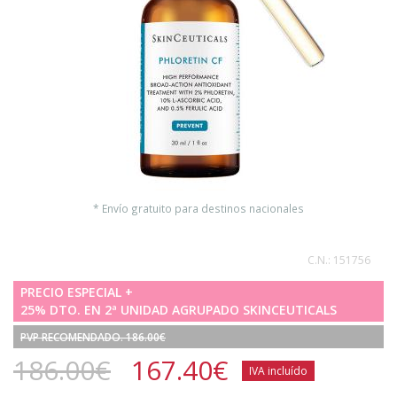
* Envío gratuito para destinos nacionales
C.N.:
151756
PRECIO ESPECIAL +
25% DTO. EN 2ª UNIDAD AGRUPADO SKINCEUTICALS
PVP RECOMENDADO. 186.00€
186.00€
167.40
€
IVA incluído