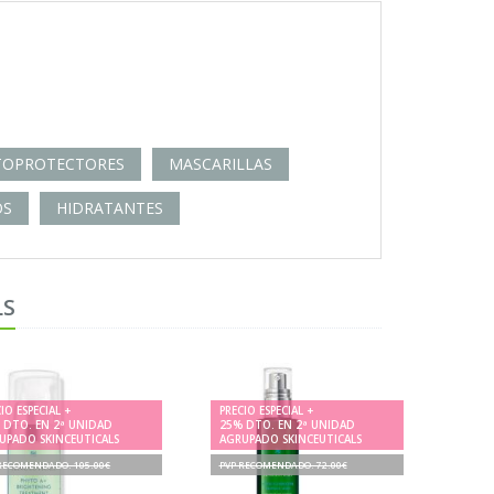
TOPROTECTORES
MASCARILLAS
OS
HIDRATANTES
LS
IO ESPECIAL +
PRECIO ESPECIAL +
 DTO. EN 2ª UNIDAD
25% DTO. EN 2ª UNIDAD
UPADO SKINCEUTICALS
AGRUPADO SKINCEUTICALS
RECOMENDADO. 105.00€
PVP RECOMENDADO. 72.00€