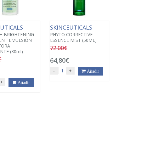
EUTICALS
SKINCEUTICALS
+ BRIGHTENING
PHYTO CORRECTIVE
ENT EMULSIÓN
ESSENCE MIST (50ML)
TORA
72.00€
NTE (30ml)
€
64,80€
€
-
+
Añadir
+
Añadir