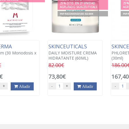
25% DTO. EN 2ª UNIDAD
25%
AGRUPADO SKINCEUTICALS
AGR
PVP RECOMENDADO. 82.00€
PVP 
ERMA
SKINCEUTICALS
SKINC
um (30 Monodosis x
DAILY MOISTURE CREMA
PHLORET
HIDRATANTE (60ML)
(30ml)
€
82.00€
186.00
€
73,80€
167,4
+
-
+
-
Añadir
Añadir