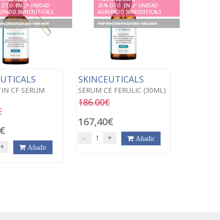
 DTO. EN 2ª UNIDAD
25% DTO. EN 2ª UNIDAD
UPADO SKINCEUTICALS
AGRUPADO SKINCEUTICALS
RECOMENDADO. 186.00€
PVP RECOMENDADO. 186.00€
EUTICALS
SKINCEUTICALS
IN CF SERUM
SERUM CE FERULIC (30ML)
186.00€
€
167,40€
0€
-
+
Añadir
+
Añadir