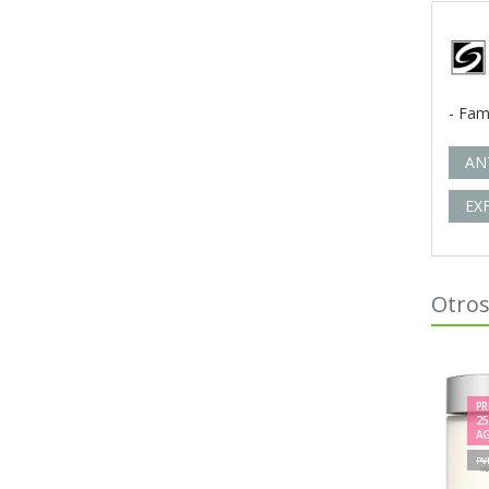
- Fam
AN
EX
Otros
PR
2
A
PV