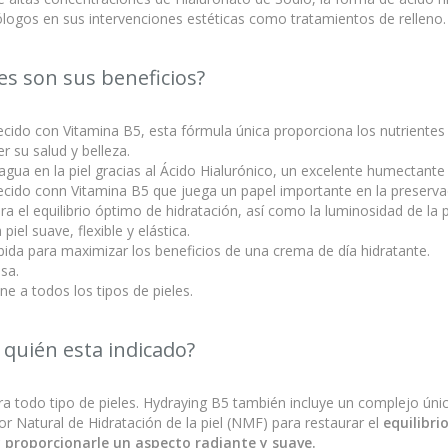
logos en sus intervenciones estéticas como tratamientos de relleno.
es son sus beneficios?
ecido con Vitamina B5, esta fórmula única proporciona los nutrientes 
 su salud y belleza.
l agua en la piel gracias al Ácido Hialurónico, un excelente humectante 
ecido conn Vitamina B5 que juega un papel importante en la preservac
ra el equilibrio óptimo de hidratación, así como la luminosidad de la pi
 piel suave, flexible y elástica.
ida para maximizar los beneficios de una crema de día hidratante.
sa.
ne a todos los tipos de pieles.
 quién esta indicado?
ra todo tipo de pieles. Hydraying B5 también incluye un complejo úni
or Natural de Hidratación de la piel (NMF) para restaurar el
equilibri
 y proporcionarle un aspecto radiante y suave.