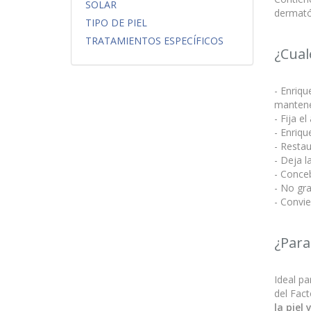
SOLAR
dermató
TIPO DE PIEL
TRATAMIENTOS ESPECÍFICOS
¿Cual
- Enriqu
mantener
- Fija e
- Enriqu
- Restau
- Deja la
- Conceb
- No gra
- Convie
¿Para
Ideal pa
del Fact
la piel