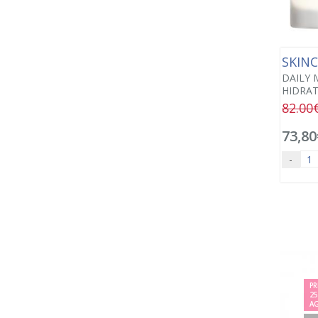
SKIN
DAILY 
HIDRAT
82.00
73,80
-
PR
2
A