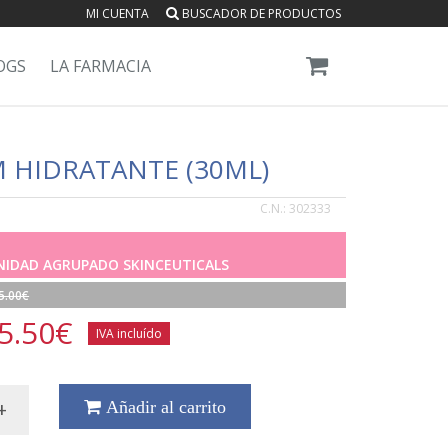
MI CUENTA
BUSCADOR DE PRODUCTOS
OGS
LA FARMACIA
 HIDRATANTE (30ML)
C.N.:
302333
UNIDAD AGRUPADO SKINCEUTICALS
5.00€
5.50
€
IVA incluído
+
Añadir al carrito