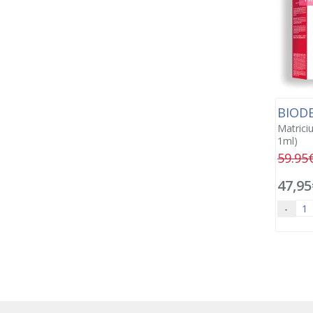
BIOD
Matrici
1ml)
59.95
47,95
-