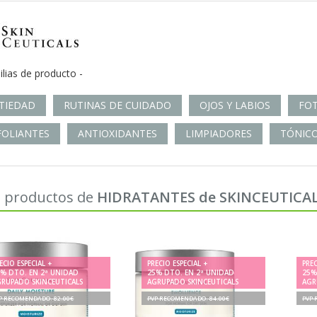
ilias de producto -
TIEDAD
RUTINAS DE CUIDADO
OJOS Y LABIOS
FO
FOLIANTES
ANTIOXIDANTES
LIMPIADORES
TÓNIC
 productos de
HIDRATANTES de SKINCEUTICA
ECIO ESPECIAL +
PRECIO ESPECIAL +
PREC
5% DTO. EN 2ª UNIDAD
25% DTO. EN 2ª UNIDAD
25%
GRUPADO SKINCEUTICALS
AGRUPADO SKINCEUTICALS
AGR
P RECOMENDADO. 82.00€
PVP RECOMENDADO. 84.00€
PVP 