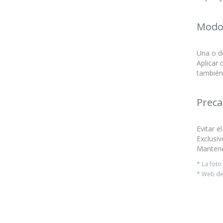
Modo
Una o do
Aplicar 
también 
Preca
Evitar e
Exclusiv
Mantener
* La fot
* Web del