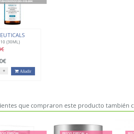
P RECOMENDADO. 115.00€
CEUTICALS
10 (30ML)
0€
0€
+
Añadir
lientes que compraron este producto también
ECIO ESPECIAL
PRECIO ESPECIAL +
PREC