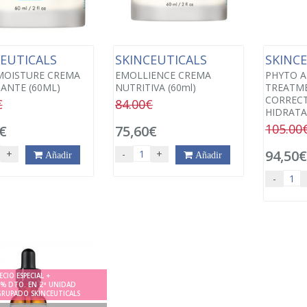
CEUTICALS
SKINCEUTICALS
SKINC
MOISTURE CREMA
EMOLLIENCE CREMA
PHYTO A
ANTE (60ML)
NUTRITIVA (60ml)
TREATM
CORREC
€
84.00€
HIDRATA
105.00
€
75,60€
94,50
+
-
+
Añadir
Añadir
-
ECIO ESPECIAL +
5% DTO. EN 2ª UNIDAD
GRUPADO SKINCEUTICALS