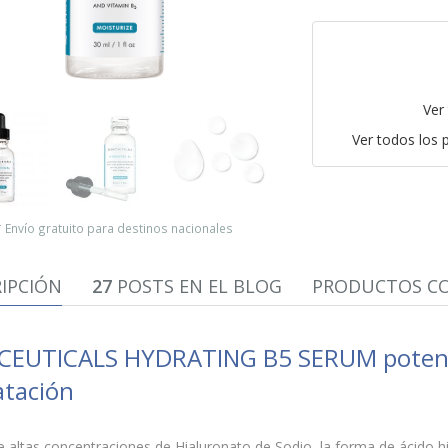
Ver
Ver todos los
* Envío gratuito para destinos nacionales
IPCIÓN
27
POSTS EN EL BLOG
PRODUCTOS CO
CEUTICALS HYDRATING B5 SERUM potenc
atación
 altas concentraciones de Hialuronato de Sodio, la forma de ácido hia