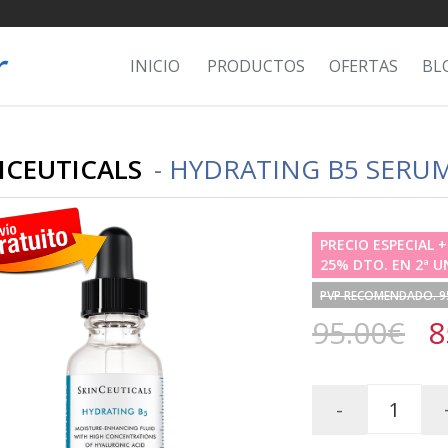
INICIO
PRODUCTOS
OFERTAS
BL
NCEUTICALS
-
HYDRATING B5 SERUM
PRECIO ESPECIAL +
25% DTO. EN 2ª 
PVP RECOMENDADO. 9
95.00€
8
-