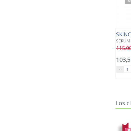
PV
SKIN
SERUM 
115.0
103,5
-
Los c
PR