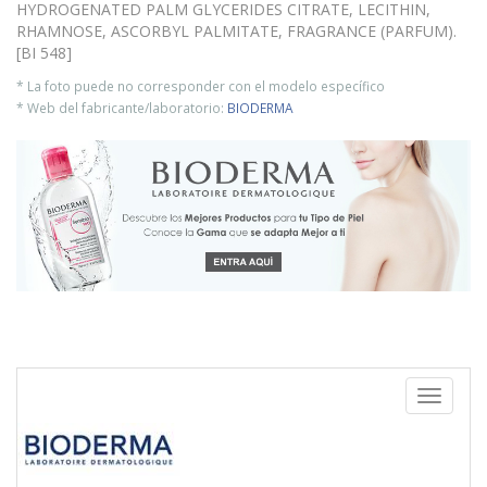
HYDROGENATED PALM GLYCERIDES CITRATE, LECITHIN,
RHAMNOSE, ASCORBYL PALMITATE, FRAGRANCE (PARFUM).
[BI 548]
* La foto puede no corresponder con el modelo específico
* Web del fabricante/laboratorio:
BIODERMA
Toggle
navigati