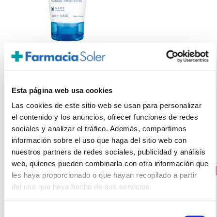
BIODERMA
ATODERM CREMA MANOS Y UÑAS (50ML)
4.95€
Esta página web usa cookies
3,95€
Las cookies de este sitio web se usan para personalizar
-
+
el contenido y los anuncios, ofrecer funciones de redes
Añadir
sociales y analizar el tráfico. Además, compartimos
información sobre el uso que haga del sitio web con
nuestros partners de redes sociales, publicidad y análisis
web, quienes pueden combinarla con otra información que
PRECIO ESPECIAL
les haya proporcionado o que hayan recopilado a partir
del uso que haya hecho de sus servicios.
Selección