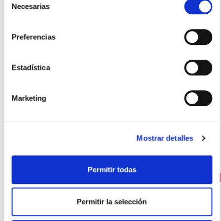
Necesarias
de
consentimiento
Preferencias
BIODERMA
Estadística
ATODERM CREMA ULTRA (500ML)
14.95€
Marketing
11,95€
-
+
Añadir
Mostrar detalles
Permitir todas
PRECIO ESPECIAL
Permitir la selección