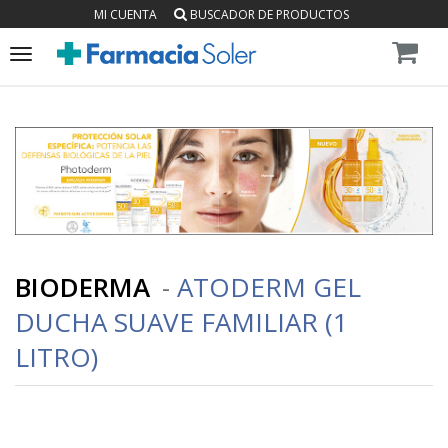
MI CUENTA
BUSCADOR DE PRODUCTOS
Toggle
navigation
BIODERMA
-
ATODERM GEL
DUCHA SUAVE FAMILIAR (1
LITRO)