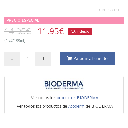
C.N.:
327131
PRECIO ESPECIAL
14.95€
11.95
€
IVA incluído
(
)
1.2€/100ml
-
+
Añadir al carrito
Ver todos los
productos BIODERMA
Ver todos los productos de
Atoderm
de BIODERMA