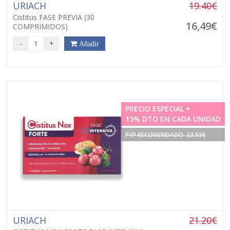
URIACH
19.40€
Cistitus FASE PREVIA (30
16,49€
COMPRIMIDOS)
-
+
Añadir
PRECIO ESPECIAL +
15% DTO EN CADA UNIDAD
PVP RECOMENDADO. 23.55€
URIACH
21.20€