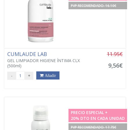
PVP RECOMENDADO. 16.10€
CUMLAUDE LAB
11.95€
GEL LIMPIADOR HIGIENE ÍNTIMA CLX
9,56€
(500ml)
-
+
Añadir
PRECIO ESPECIAL +
20% DTO EN CADA UNIDAD
PVP RECOMENDADO. 17.75€