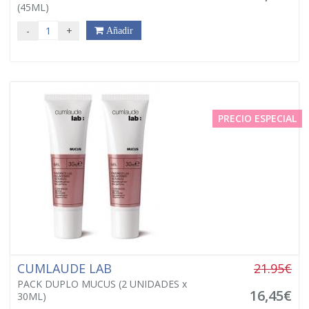
(45ML)
-
+
Añadir
PRECIO ESPECIAL
CUMLAUDE LAB
21.95€
PACK DUPLO MUCUS (2 UNIDADES x
16,45€
30ML)