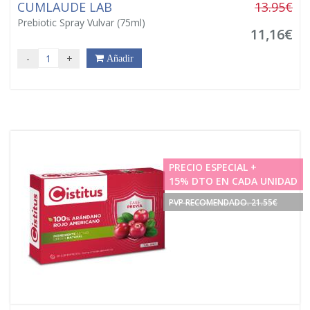
CUMLAUDE LAB
13.95€
Prebiotic Spray Vulvar (75ml)
11,16€
-
+
Añadir
PRECIO ESPECIAL +
15% DTO EN CADA UNIDAD
PVP RECOMENDADO. 21.55€