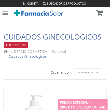
MI CUENTA
BUSCADOR DE PRODUCTOS
Toggle
navigation
CUIDADOS GINECOLÓGICOS
110 productos
DERMO COSMÉTICA
Corporal
Cuidados Ginecológicos
Ordenar por :
relevancia
PRECIO ESPECIAL +
20% DTO EN CADA UNIDAD