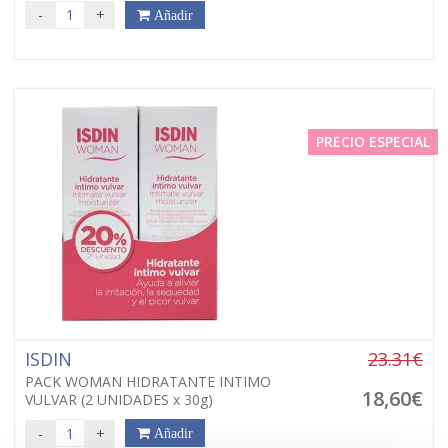
-
+
Añadir
PRECIO ESPECIAL
ISDIN
23.31€
PACK WOMAN HIDRATANTE INTIMO
18,60€
VULVAR (2 UNIDADES x 30g)
-
+
Añadir