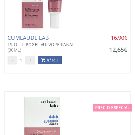
CUMLAUDE LAB
16.90€
LS-OIL LIPOGEL VULVOPERIANAL
12,65€
(30ML)
-
+
Añadir
PRECIO ESPECIAL