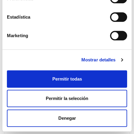
Estadística
PRECIO ESPECIAL
Marketing
Mostrar detalles
Permitir todas
URIACH
143.55€
Permitir la selección
PACK TRIPLE COLPOFIX PACK
108,95€
TRATAMIENTO COMPLETO (3 meses)
Denegar
-
+
Añadir