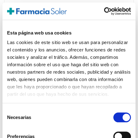
Esta página web usa cookies
Las cookies de este sitio web se usan para personalizar
PRECIO ESPECIAL
el contenido y los anuncios, ofrecer funciones de redes
sociales y analizar el tráfico. Además, compartimos
información sobre el uso que haga del sitio web con
nuestros partners de redes sociales, publicidad y análisis
web, quienes pueden combinarla con otra información
que les haya proporcionado o que hayan recopilado a
partir del uso que haya hecho de sus servicios.
URIACH
95.70€
Selección
Necesarias
PACK COLPOFIX GEL VAGINAL SPRAY
de
76,35€
(2 unidades x 20 cánulas)
consentimiento
-
+
Añadir
Preferencias