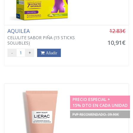
AQUILEA
12.83€
CELULITE SABOR PIÑA (15 STICKS
10,91€
SOLUBLES)
-
+
Añadir
PRECIO ESPECIAL +
15% DTO EN CADA UNIDAD
PVP RECOMENDADO. 39.90€