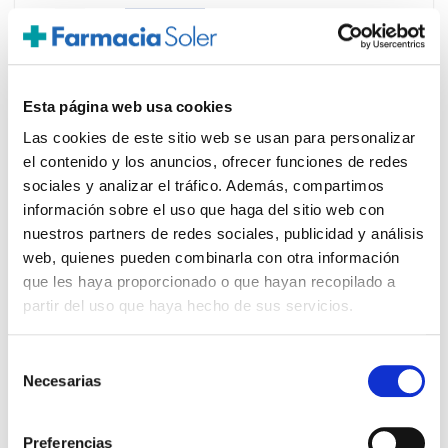
-
+
Añadir
Esta página web usa cookies
Las cookies de este sitio web se usan para personalizar
el contenido y los anuncios, ofrecer funciones de redes
sociales y analizar el tráfico. Además, compartimos
información sobre el uso que haga del sitio web con
nuestros partners de redes sociales, publicidad y análisis
web, quienes pueden combinarla con otra información
que les haya proporcionado o que hayan recopilado a
partir del uso que haya hecho de sus servicios.
Selección
Necesarias
de
SOMATOLINE COSMETIC
consentimiento
33,65€
ANTICELULÍTICO GEL CRIOACTIVO
(250ML)
Preferencias