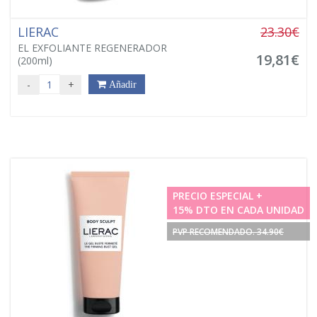
LIERAC
23.30€
EL EXFOLIANTE REGENERADOR
19,81€
(200ml)
-
+
Añadir
PRECIO ESPECIAL +
15% DTO EN CADA UNIDAD
PVP RECOMENDADO. 34.90€