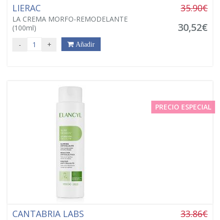
LIERAC
35.90€
LA CREMA MORFO-REMODELANTE
30,52€
(100ml)
-
+
Añadir
PRECIO ESPECIAL
CANTABRIA LABS
33.86€