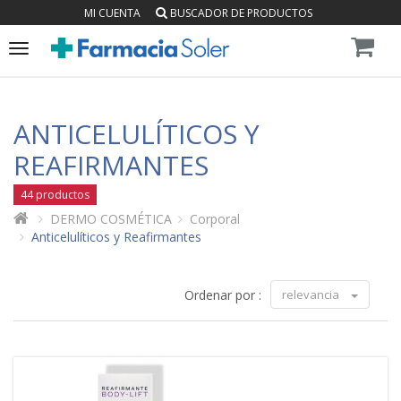
MI CUENTA
BUSCADOR DE PRODUCTOS
Toggle
navigation
ANTICELULÍTICOS Y
REAFIRMANTES
44 productos
DERMO COSMÉTICA
Corporal
Anticelulíticos y Reafirmantes
Ordenar por :
relevancia