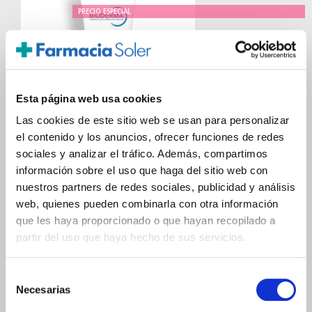
PRECIO ESPECIAL
Esta página web usa cookies
Las cookies de este sitio web se usan para personalizar
el contenido y los anuncios, ofrecer funciones de redes
sociales y analizar el tráfico. Además, compartimos
BIODERMA
información sobre el uso que haga del sitio web con
ATODERM INTENSIVE BAUME (75ML)
nuestros partners de redes sociales, publicidad y análisis
11.95€
web, quienes pueden combinarla con otra información
que les haya proporcionado o que hayan recopilado a
10,15€
partir del uso que haya hecho de sus servicios.
-
+
Añadir
Selección
Necesarias
de
consentimiento