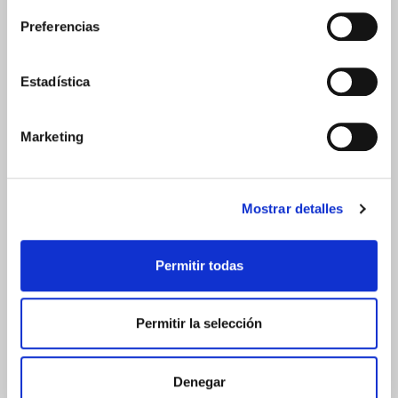
Preferencias
PRECIO ESPECIAL
Estadística
Marketing
Mostrar detalles
LETI LABORATORIOS
AT4 GEL BAÑO DERMOGRASO (750ML)
Permitir todas
19.95€
16,60€
Permitir la selección
-
+
Añadir
Denegar