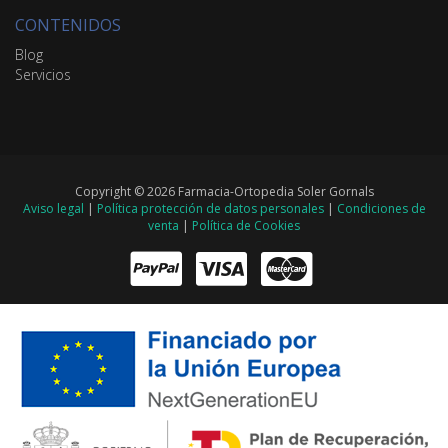
CONTENIDOS
Blog
Servicios
Copyright © 2026 Farmacia-Ortopedia Soler Gornals
Aviso legal
|
Política protección de datos personales
|
Condiciones de
venta
|
Política de Cookies