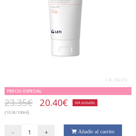
C.N.:
262279
PRECIO ESPECIAL
23.35€
20.40
€
IVA incluído
(
)
10.2€/100ml
-
+
Añadir al carrito