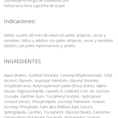
Disminuye el riesgo de sobreinfección.
Refuerza la flora saprófita de la piel.
Indicaciones:
Bebés a partir del mes de edad con pieles atópicas, secas y
sensibles. Niños y adultos con pieles atópicas, secas y sensibles.
Adultos con pieles hiperreactivas y seniles.
INGREDIENTES
Aqua (Water), Sorbitan Stearate, Cetearyl Ethylhexanoate, Cetyl
Alcohol, Glycerin, Isopropyl Palmitate, Glyceryl Stearate,
Octyldodecanol, Butyrospermum parkii (Shea) Butter, Alpha-
Glucan Oligosaccharide, Laureth-9, Oxidized Corn Oil, Sucrose
Cocoate, Xanthan Gum, Tocopheryl Acetate, Hydrolyzed
Linseed Extract, Phospholipids, Ascorbyl Palmitate, Sodium
Ascorbyl Phosphate, Salix alba (Willow) Bark Extract,
Sphingolipids, Lecithin, Tocopherol, Glyceryl Oleate, Carbomer,
Tetrasodium Glutamate Diacetate, Propanediol, Sodium