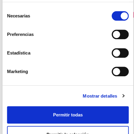
Selección
PRECIO ESPECIAL
Necesarias
de
consentimiento
Preferencias
Estadística
Marketing
LETI LABORATORIOS
LETI AT4 Leche Corporal (500ml)
29.60€
Mostrar detalles
19,60€
Permitir todas
-
+
Añadir