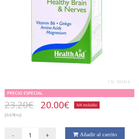
C.N.:
003416
PRECIO ESPECIAL
23.20€
20.00
€
IVA incluído
(
)
0.67€/u
-
+
Añadir al carrito