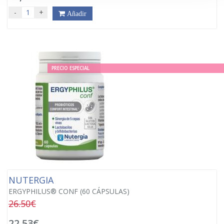
-
+
Añadir
PRECIO ESPECIAL
NUTERGIA
ERGYPHILUS® CONF (60 CÁPSULAS)
26.50€
22,53€