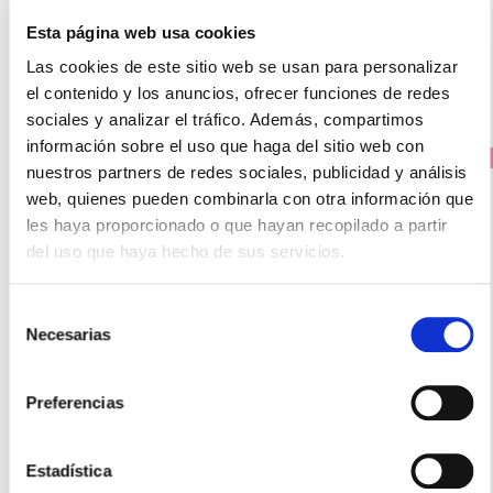
Esta página web usa cookies
AVÍSAME SI HAY STOCK
Las cookies de este sitio web se usan para personalizar
el contenido y los anuncios, ofrecer funciones de redes
sociales y analizar el tráfico. Además, compartimos
información sobre el uso que haga del sitio web con
PRECIO ESPECIAL
nuestros partners de redes sociales, publicidad y análisis
web, quienes pueden combinarla con otra información que
les haya proporcionado o que hayan recopilado a partir
del uso que haya hecho de sus servicios.
Selección
Necesarias
de
consentimiento
ORDESA
Preferencias
DONNAPLUS MENOCIFUGA NOCHE (30 COMPRIMIDOS)
22.40€
Estadística