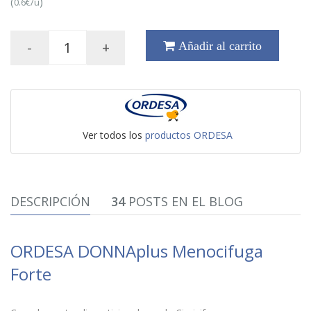
(
)
0.6€/u
-
+
Añadir al carrito
Ver todos los
productos ORDESA
DESCRIPCIÓN
34
POSTS EN EL BLOG
ORDESA DONNAplus Menocifuga
Forte