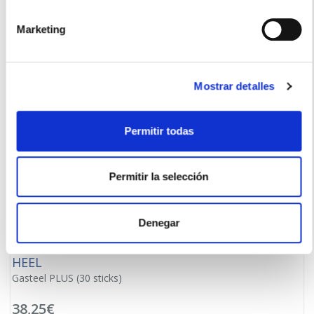
18,75€
-
+
Marketing
Añadir
Mostrar detalles
Permitir todas
Permitir la selección
Denegar
HEEL
Gasteel PLUS (30 sticks)
38,25€