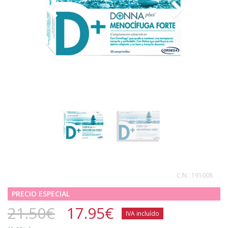
C.N.:
191008
PRECIO ESPECIAL
21.50€
17.95
€
IVA incluído