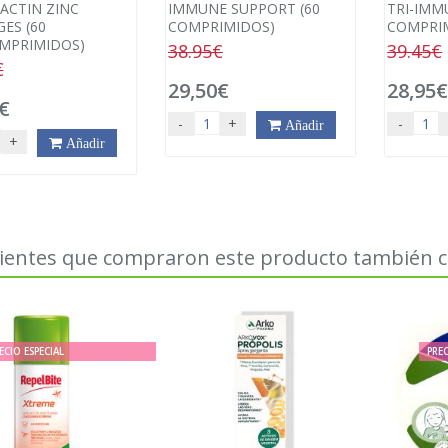
ACTIN ZINC
IMMUNE SUPPORT (60
TRI-IMM
ES (60
COMPRIMIDOS)
COMPRI
MPRIMIDOS)
38.95€
39.45€
€
29,50€
28,95
€
-
+
-
Añadir
+
Añadir
lientes que compraron este producto también
ECIO ESPECIAL
PREC