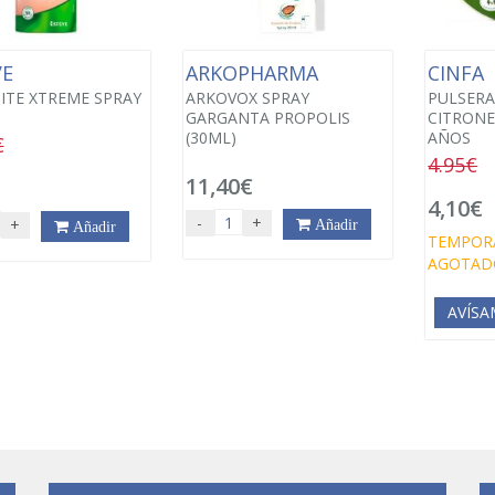
VE
ARKOPHARMA
CINFA
ITE XTREME SPRAY
ARKOVOX SPRAY
PULSERA
GARGANTA PROPOLIS
CITRONE
(30ML)
AÑOS
€
4.95€
11,40€
4,10€
-
+
+
Añadir
Añadir
TEMPOR
AGOTAD
AVÍSA