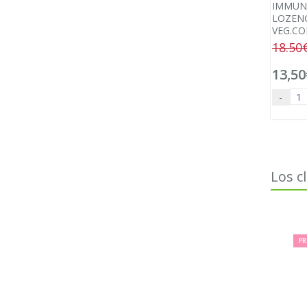
IMMUN
LOZENG
VEG.CO
18.50
13,50
-
Los c
PR