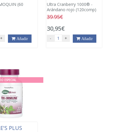
MOQUIN (60
Ultra Cranberry 1000® -
Arándano rojo (120comp)
39.95€
€
30,95€
+
-
+
Añadir
Añadir
IO ESPECIAL
E'S PLUS