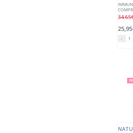
IMMUNE
COMPR
34.65
25,95
-
PR
NATU