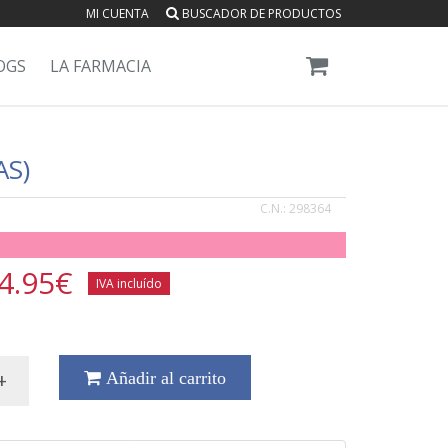
MI CUENTA
BUSCADOR DE PRODUCTOS
OGS
LA FARMACIA
S)
C.N.:
298364
4.95
€
IVA incluído
+
Añadir al carrito