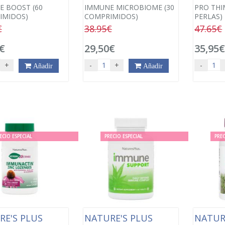
 BOOST (60
IMMUNE MICROBIOME (30
PRO THI
IMIDOS)
COMPRIMIDOS)
PERLAS)
€
38.95€
47.65€
€
29,50€
35,95
+
-
+
-
Añadir
Añadir
ECIO ESPECIAL
PRECIO ESPECIAL
PREC
RE'S PLUS
NATURE'S PLUS
NATUR