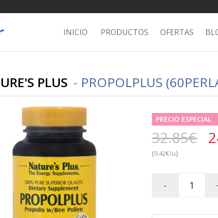
INICIO
PRODUCTOS
OFERTAS
BL
URE'S PLUS
-
PROPOLPLUS (60PERLA
PRECIO ESPECIAL
32.85€
2
(
)
0.42€/u
-