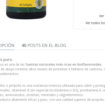
Ver
Ver todos l
IPCIÓN
40
POSTS EN EL BLOG
is puro.
us es una de las f
uentes naturales más ricas en bioflavonoides.
 de abeja contiene altos niveles de proteínas e hidratos de carbono, m
igoelementos.
leo o própolis es una sustancia resinosa utilizada para cubrir y prote
noides, vitaminas B (en especial nicotinamina o B3), provitamina A, vi
les, aminoácidos, enzimas, minerales y oligoelementos.
oducto altamente eficaz y puro, con una calidad superior de propolis.