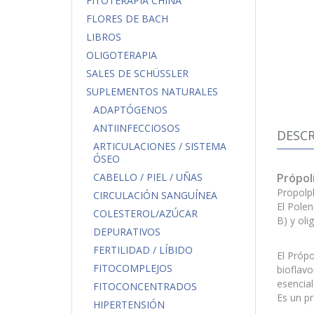
FITOTERAPIA CHINA
FLORES DE BACH
LIBROS
OLIGOTERAPIA
SALES DE SCHÜSSLER
SUPLEMENTOS NATURALES
ADAPTÓGENOS
ANTIINFECCIOSOS
DESCR
ARTICULACIONES / SISTEMA
ÓSEO
Própol
CABELLO / PIEL / UÑAS
Propolpl
CIRCULACIÓN SANGUÍNEA
El Polen
COLESTEROL/AZÚCAR
B) y ol
DEPURATIVOS
FERTILIDAD / LÍBIDO
El Própo
FITOCOMPLEJOS
bioflavo
esencia
FITOCONCENTRADOS
Es un pr
HIPERTENSIÓN