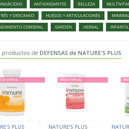
INOÁCIDOS
ANTIOXIDANTES
BELLEZA
MULTIVITA
TRÉS Y DESCANSO
HUESOS Y ARTICULACIONES
MINERA
NDIMIENTO CEREBRAL
GARDEN
HERBAL
INFANTIL
 productos de
DEFENSAS de NATURE'S PLUS
ECIO ESPECIAL
PRECIO ESPECIAL
PREC
RE'S PLUS
NATURE'S PLUS
NATUR