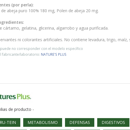
entes (por perla):
s de abeja puro 100% 180 mg, Polen de abeja 20 mg.
ngredientes:
e cártamo, gelatina, glicerina, algarrobo y agua purificada.
ervantes ni colorantes artificiales. No contiene levadura, trigo, maíz, 
o puede no corresponder con el modelo específico
 fabricante/laboratorio:
NATURE'S PLUS
ilias de producto -
IRU-TEIN
METABOLISMO
DEFENSAS
DIGESTIVOS