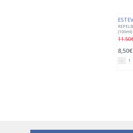
ESTE
REPELB
(100ml)
11.50
8,50€
-