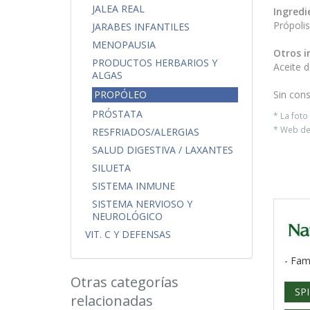
JALEA REAL
Ingredi
Própoli
JARABES INFANTILES
MENOPAUSIA
Otros i
PRODUCTOS HERBARIOS Y
Aceite d
ALGAS
Sin cons
PROPÓLEO
PRÓSTATA
* La fot
* Web del
RESFRIADOS/ALERGIAS
SALUD DIGESTIVA / LAXANTES
SILUETA
SISTEMA INMUNE
SISTEMA NERVIOSO Y
NEUROLÓGICO
VIT. C Y DEFENSAS
- Fam
Otras categorías
SP
relacionadas