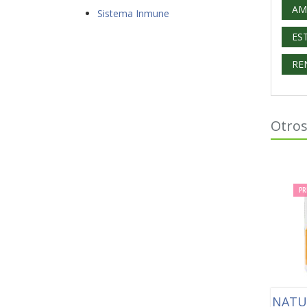
AM
Sistema Inmune
ES
RE
Otros
PR
NATU