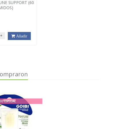
UNE SUPPORT (60
MIDOS)
€
+
Añadir
 compraron
IO ESPECIAL