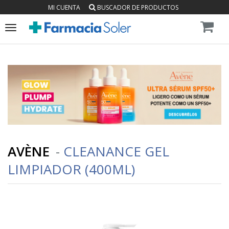
MI CUENTA
BUSCADOR DE PRODUCTOS
Toggle
navigation
AVÈNE
-
CLEANANCE GEL
LIMPIADOR (400ML)