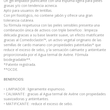
Un gel limpiador purificante con una espuma ligera para pieles
grasas y/o con tendencia acneica.
Apto para usuarios de lentillas.
Con pH fisiológico, no contiene jabón y ofrece una gran
tolerancia cutánea.
Su fórmula respetuosa con las pieles sensibles presenta una
combinación única de activos con triple beneficio : limpieza
delicada gracias a su base lavante suave, un efecto matificante
gracias al Comedoclastin™, un activo vegetal originario de las
semillas de cardo mariano con propiedades patentadas* que
reduce el exceso de sebo, y la sensación calmante y antiirritante
proporcionada por el Agua termal de Avène. Fórmula
biodegradable**.
*Patente registrada.
**OCDE.
BENEFICIOS:
• LIMPIADOR : ligeramente espumoso.
• CALMANTE : gracias al Agua termal de Avène con propiedades
suavizadoras y antiirritantes.
• MATIFICANTE : reduce el exceso de sebo.