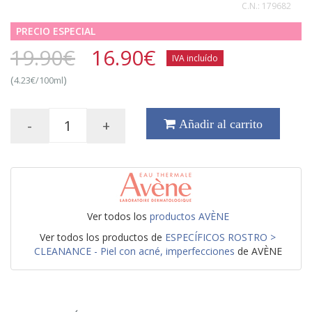
C.N.:
179682
PRECIO ESPECIAL
19.90€
16.90
€
IVA incluído
(
)
4.23€/100ml
-
+
Añadir al carrito
Ver todos los
productos AVÈNE
Ver todos los productos de
ESPECÍFICOS ROSTRO >
CLEANANCE - Piel con acné, imperfecciones
de AVÈNE