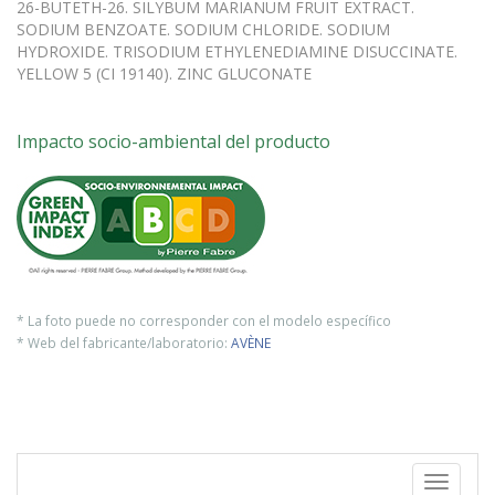
26-BUTETH-26. SILYBUM MARIANUM FRUIT EXTRACT.
SODIUM BENZOATE. SODIUM CHLORIDE. SODIUM
HYDROXIDE. TRISODIUM ETHYLENEDIAMINE DISUCCINATE.
YELLOW 5 (CI 19140). ZINC GLUCONATE
Impacto socio-ambiental del producto
* La foto puede no corresponder con el modelo específico
* Web del fabricante/laboratorio:
AVÈNE
Toggle