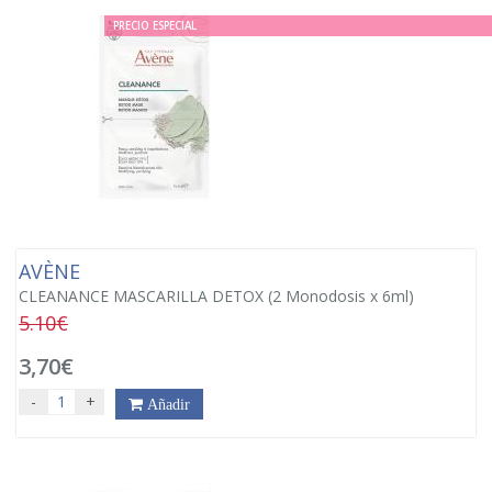
PRECIO ESPECIAL
AVÈNE
CLEANANCE MASCARILLA DETOX (2 Monodosis x 6ml)
5.10€
3,70€
-
+
Añadir