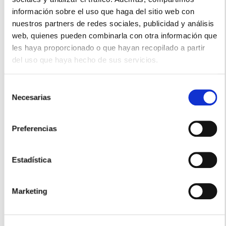
información sobre el uso que haga del sitio web con
nuestros partners de redes sociales, publicidad y análisis
web, quienes pueden combinarla con otra información que
les haya proporcionado o que hayan recopilado a partir
del uso que haya hecho de sus servicios.
Selección
Necesarias
AVÈNE
de
CLEANANCE GEL LIMPIADOR TUBO (200ml)
consentimiento
15.20€
Preferencias
11,15€
-
+
Estadística
Añadir
Marketing