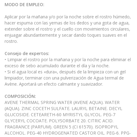
MODO DE EMPLEO:
Aplicar por la mañana y/o por la noche sobre el rostro húmedo,
hacer espuma con las yemas de los dedos y una gota de agua,
extender sobre el rostro y el cuello con movimientos circulares,
enjuagar abundantemente y secar dando toques suaves en el
rostro.
Consejo de expertos:
• Limpiar el rostro por la mañana y por la noche para eliminar el
exceso de sebo acumulado durante el día y la noche.
• Si el agua local es «dura», después de la limpieza con un gel
limpiador, terminar con una pulverización de Agua termal de
Avène. Aportará un efecto calmante y suavizador.
COMPOSICIÓN:
AVENE THERMAL SPRING WATER (AVENE AQUA). WATER
(AQUA). ZINC COCETH SULFATE. LAURYL BETAINE. DECYL
GLUCOSIDE. CETEARETH-60 MYRISTYL GLYCOL. PEG-7
GLYCERYL COCOATE. POLYSORBATE 20. CITRIC ACID.
FRAGRANCE (PARFUM). GREEN 5 (CI 61570). ISOPROPYL
ALCOHOL. PEG-40 HYDROGENATED CASTOR OIL. PEG-6. PPG-