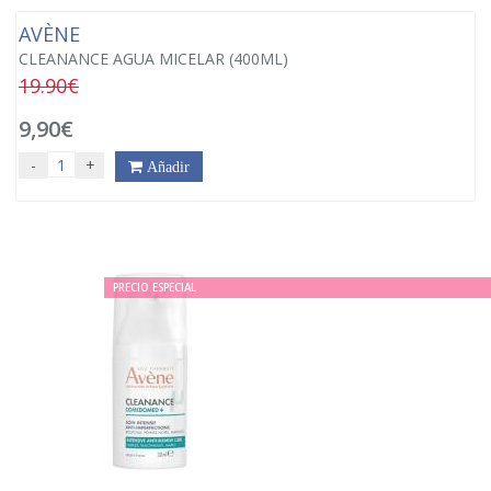
AVÈNE
CLEANANCE AGUA MICELAR (400ML)
19.90€
9,90€
-
+
Añadir
PRECIO ESPECIAL