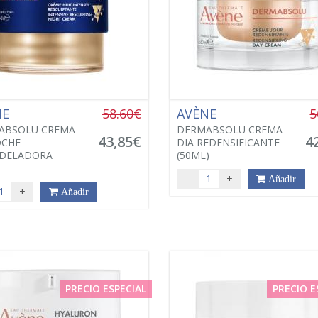
NE
58.60€
AVÈNE
5
ABSOLU CREMA
DERMABSOLU CREMA
43,85€
4
OCHE
DIA REDENSIFICANTE
DELADORA
(50ML)
-
+
Añadir
+
Añadir
PRECIO ESPECIAL
PRECIO E