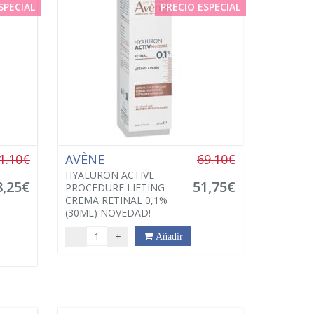
SPECIAL
PRECIO ESPECIAL
1.10€
AVÈNE
69.10€
HYALURON ACTIVE
8,25€
51,75€
PROCEDURE LIFTING
CREMA RETINAL 0,1%
(30ML) NOVEDAD!
-
+
Añadir