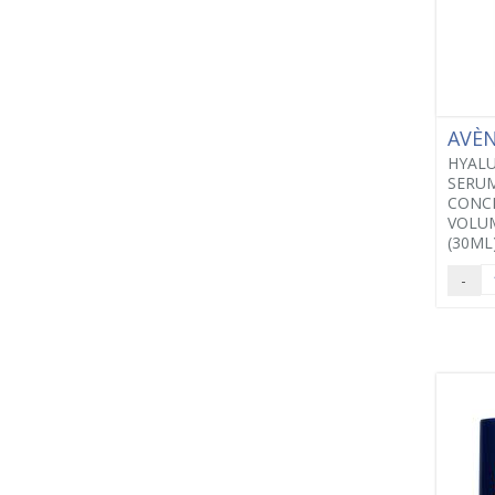
AVÈ
HYALU
SERU
CONC
VOLU
(30ML
-