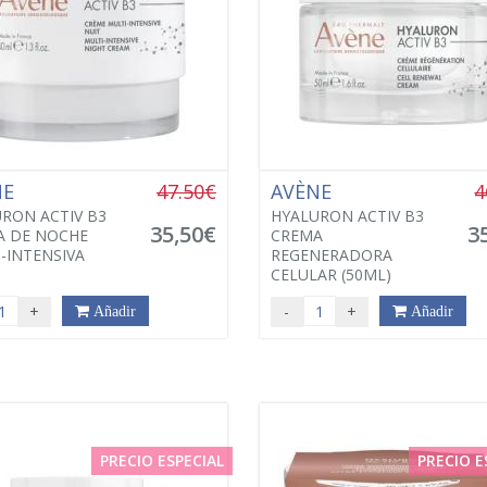
NE
47.50€
AVÈNE
4
RON ACTIV B3
HYALURON ACTIV B3
35,50€
3
A DE NOCHE
CREMA
-INTENSIVA
REGENERADORA
CELULAR (50ML)
+
-
+
Añadir
Añadir
PRECIO ESPECIAL
PRECIO E