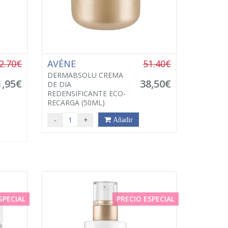
2.70€
AVÈNE
51.40€
DERMABSOLU CREMA
1,95€
38,50€
DE DIA
REDENSIFICANTE ECO-
RECARGA (50ML)
-
+
Añadir
SPECIAL
PRECIO ESPECIAL