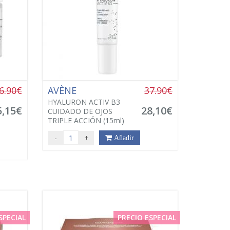
6.90€
AVÈNE
37.90€
HYALURON ACTIV B3
5,15€
28,10€
CUIDADO DE OJOS
TRIPLE ACCIÓN (15ml)
-
+
Añadir
SPECIAL
PRECIO ESPECIAL