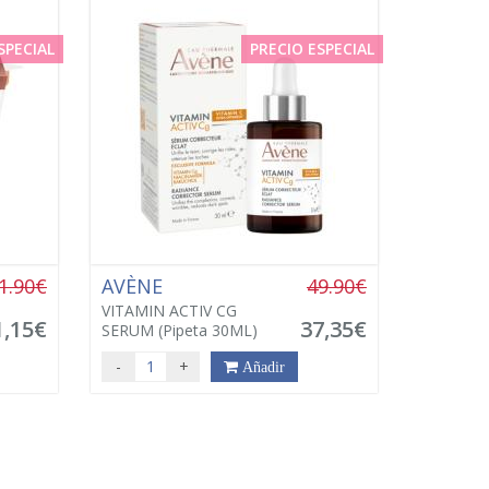
SPECIAL
PRECIO ESPECIAL
1.90€
AVÈNE
49.90€
VITAMIN ACTIV CG
1,15€
37,35€
SERUM (Pipeta 30ML)
-
+
Añadir