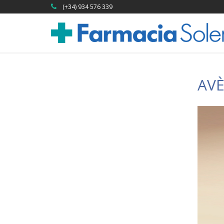
(+34) 934 576 339
AV