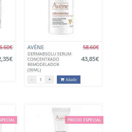
6.60€
AVÈNE
58.60€
DERMABSOLU SERUM
2,35€
43,85€
CONCENTRADO
REMODELADOR
(30ML)
-
+
Añadir
SPECIAL
PRECIO ESPECIAL