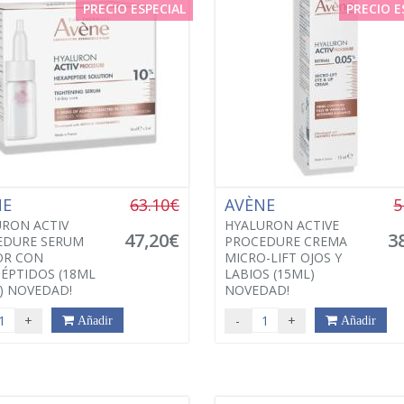
PRECIO ESPECIAL
PRECIO E
NE
63.10€
AVÈNE
5
RON ACTIV
HYALURON ACTIVE
47,20€
3
EDURE SERUM
PROCEDURE CREMA
OR CON
MICRO-LIFT OJOS Y
ÉPTIDOS (18ML
LABIOS (15ML)
) NOVEDAD!
NOVEDAD!
+
-
+
Añadir
Añadir