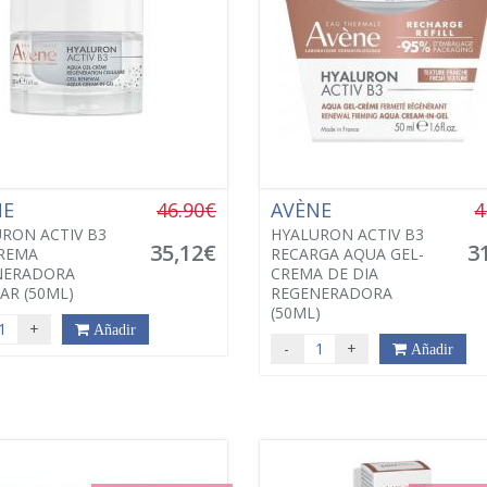
NE
46.90€
AVÈNE
4
RON ACTIV B3
HYALURON ACTIV B3
35,12€
3
REMA
RECARGA AQUA GEL-
NERADORA
CREMA DE DIA
AR (50ML)
REGENERADORA
(50ML)
+
Añadir
-
+
Añadir