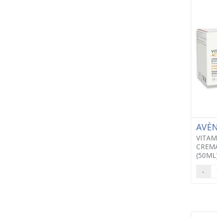
AVÈ
VITAM
CREM
(50ML
-