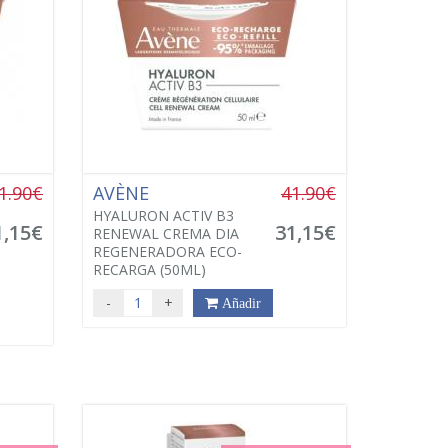
1.90€
AVÈNE
41.90€
HYALURON ACTIV B3
1,15€
31,15€
RENEWAL CREMA DIA
REGENERADORA ECO-
RECARGA (50ML)
-
+
Añadir