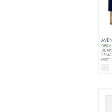
AVÈ
DERM
DE N
REMO
(40ml)
-