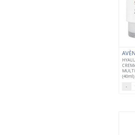
AVÈ
HYALU
CREM
MULTI
(40ml)
-