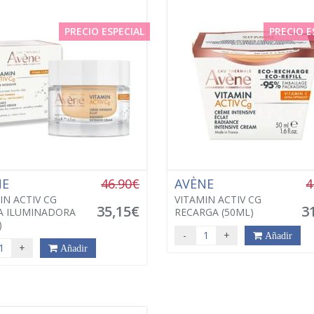
PRECIO ESPECIAL
PRECIO E
NE
46.90€
AVÈNE
4
IN ACTIV CG
VITAMIN ACTIV CG
35,15€
3
A ILUMINADORA
RECARGA (50ML)
)
-
+
Añadir
+
Añadir