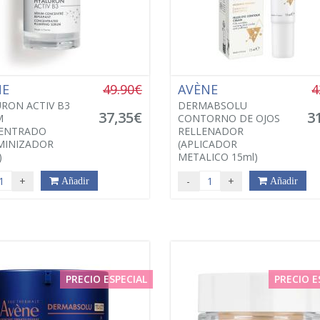
NE
49.90€
AVÈNE
4
RON ACTIV B3
DERMABSOLU
37,35€
3
M
CONTORNO DE OJOS
ENTRADO
RELLENADOR
MINIZADOR
(APLICADOR
)
METALICO 15ml)
+
-
+
Añadir
Añadir
PRECIO ESPECIAL
PRECIO E