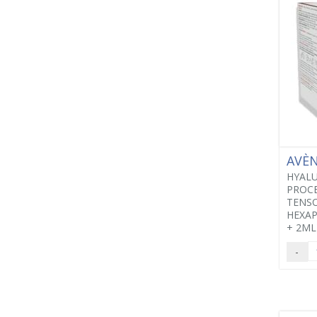
AVÈ
HYALU
PROC
TENS
HEXAP
+ 2ML
-