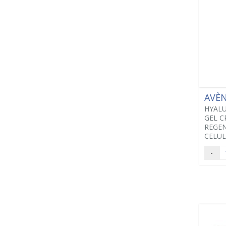
AVÈ
HYALU
GEL C
REGE
CELUL
-