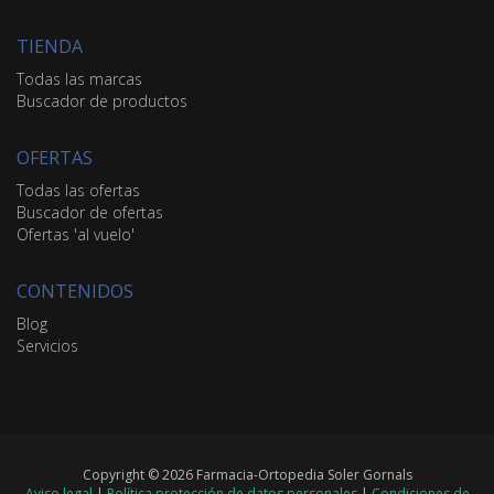
TIENDA
Todas las marcas
Buscador de productos
OFERTAS
Todas las ofertas
Buscador de ofertas
Ofertas 'al vuelo'
CONTENIDOS
Blog
Servicios
Copyright © 2026 Farmacia-Ortopedia Soler Gornals
Aviso legal
|
Política protección de datos personales
|
Condiciones de