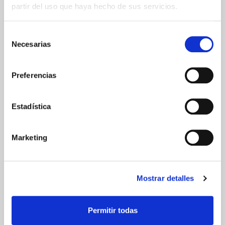
partir del uso que haya hecho de sus servicios.
Comunicaciones
Selección
cifradas
Necesarias
de
consentimiento
Preferencias
ENVIOS Y DESTINOS
Estadística
ESPAÑA
Marketing
Península
Islas Baleares
Islas Canarias
UNIÓN EUROPEA
Mostrar detalles
24/48h
Permitir todas