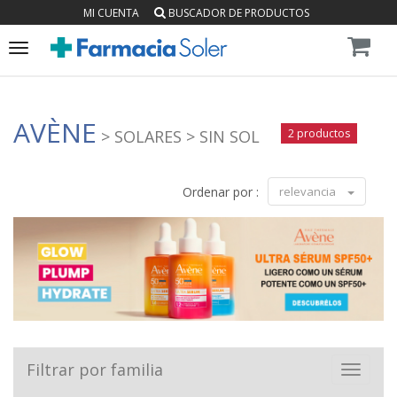
MI CUENTA
BUSCADOR DE PRODUCTOS
Toggle
navigation
AVÈNE
> SOLARES
> SIN SOL
2 productos
Ordenar por :
relevancia
Filtrar por familia
Toggle
navigat