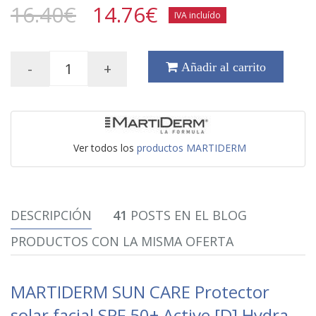
16.40€
14.76
€
IVA incluído
-
+
Añadir al carrito
Ver todos los
productos MARTIDERM
DESCRIPCIÓN
41
POSTS EN EL BLOG
PRODUCTOS CON LA MISMA OFERTA
MARTIDERM SUN CARE Protector
solar facial SPF 50+ Active [D] Hydra