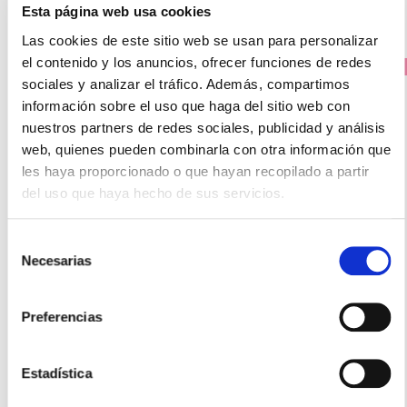
Esta página web usa cookies
Las cookies de este sitio web se usan para personalizar
el contenido y los anuncios, ofrecer funciones de redes
PRECIO ESPECIAL
sociales y analizar el tráfico. Además, compartimos
información sobre el uso que haga del sitio web con
nuestros partners de redes sociales, publicidad y análisis
web, quienes pueden combinarla con otra información que
les haya proporcionado o que hayan recopilado a partir
del uso que haya hecho de sus servicios.
Selección
Necesarias
de
MARTIDERM
consentimiento
BLACK DIAMOND EPIGENCE EXPERT REPAIR NIGHT RECARGA
(50ML)
Preferencias
62.70€
45,00€
Estadística
-
+
Añadir