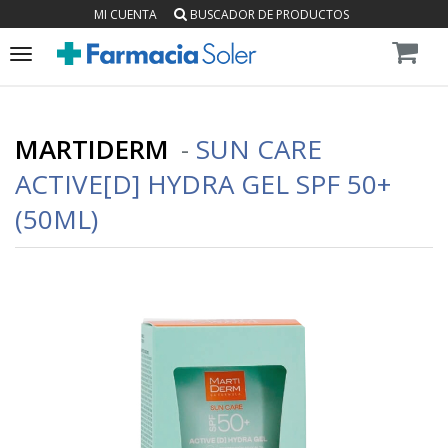
MI CUENTA
BUSCADOR DE PRODUCTOS
Toggle
navigation
MARTIDERM
-
SUN CARE
ACTIVE[D] HYDRA GEL SPF 50+
(50ML)