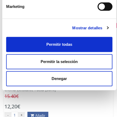
Marketing
PRECIO ESPECIAL
Mostrar detalles
Permitir todas
Permitir la selección
Denegar
MARTIDERM
Crema Exfoliante Facial (50ml)
15.40€
12,20€
-
+
Añadir