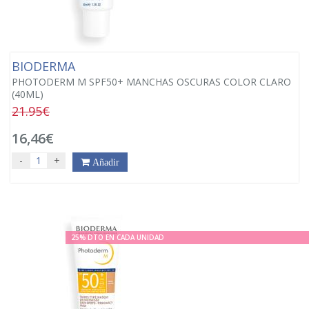
BIODERMA
PHOTODERM M SPF50+ MANCHAS OSCURAS COLOR CLARO
(40ML)
21.95€
16,46€
-
+
Añadir
25% DTO EN CADA UNIDAD