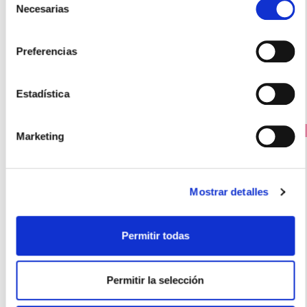
17.95€
Necesarias
de
consentimiento
13,46€
Preferencias
-
+
Añadir
Estadística
25% DTO EN CADA UNIDAD
Marketing
Mostrar detalles
Permitir todas
Permitir la selección
BIODERMA
PHOTODERM AQUAFLUIDE SPF50+ COLOR DORADO (40ml)