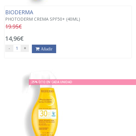
BIODERMA
PHOTODERM CREMA SPF50+ (40ML)
19.95€
14,96€
-
+
Añadir
25% DTO EN CADA UNIDAD