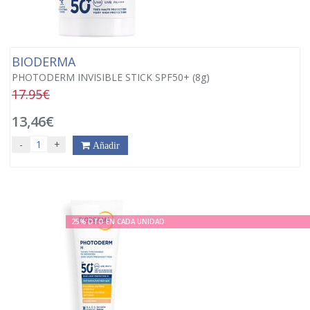
BIODERMA
PHOTODERM INVISIBLE STICK SPF50+ (8g)
17.95€
13,46€
-
+
Añadir
25% DTO EN CADA UNIDAD