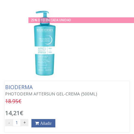
25% DTO EN CADA UNIDAD
BIODERMA
PHOTODERM AFTERSUN GEL-CREMA (500ML)
18.95€
14,21€
-
+
Añadir