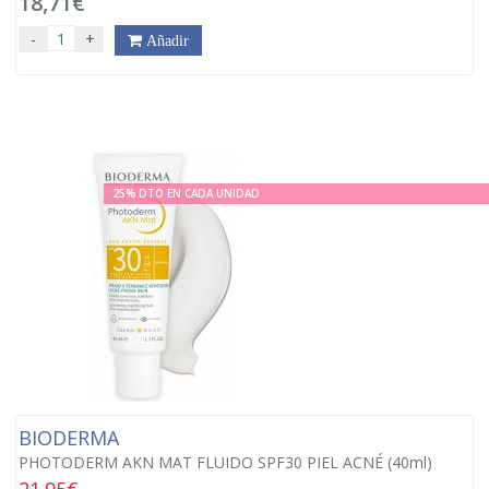
18,71€
-
+
Añadir
25% DTO EN CADA UNIDAD
BIODERMA
PHOTODERM AKN MAT FLUIDO SPF30 PIEL ACNÉ (40ml)
21.95€