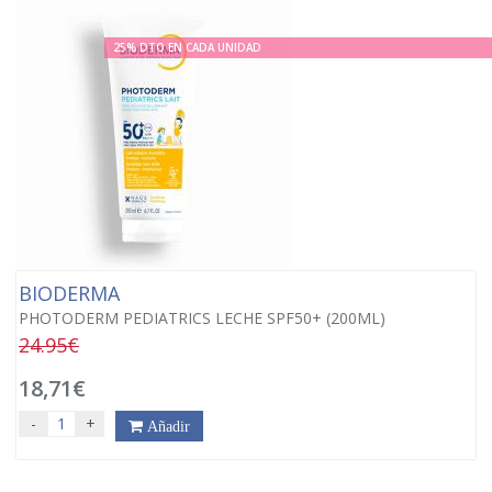
25% DTO EN CADA UNIDAD
BIODERMA
PHOTODERM PEDIATRICS LECHE SPF50+ (200ML)
24.95€
18,71€
-
+
Añadir