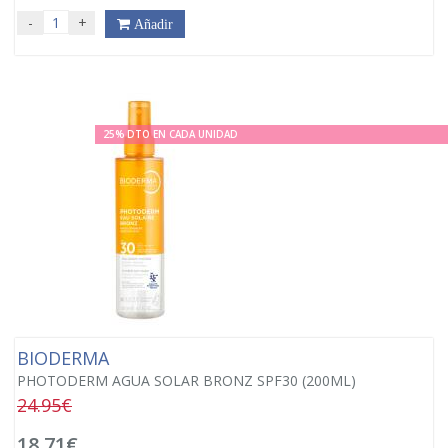
-
+
Añadir
25% DTO EN CADA UNIDAD
BIODERMA
PHOTODERM AGUA SOLAR BRONZ SPF30 (200ML)
24.95€
18,71€