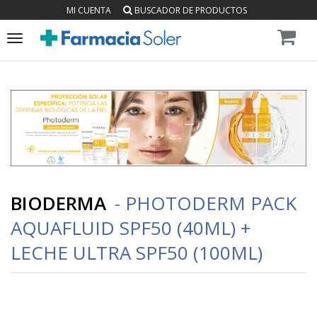
MI CUENTA
BUSCADOR DE PRODUCTOS
Toggle
navigation
BIODERMA
-
PHOTODERM PACK
AQUAFLUID SPF50 (40ML) +
LECHE ULTRA SPF50 (100ML)