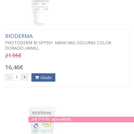
BIODERMA
PHOTODERM M SPF50+ MANCHAS OSCURAS COLOR
DORADO (40ML)
21.95€
16,46€
-
+
Añadir
25% DTO EN CADA UNIDAD