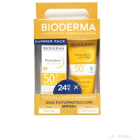
C.N.:
027461