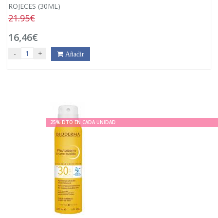
ROJECES (30ML)
21.95€
16,46€
-
+
Añadir
25% DTO EN CADA UNIDAD