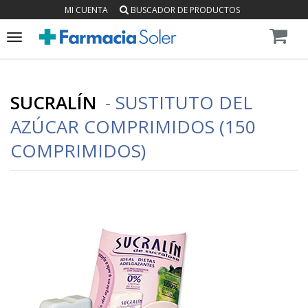
MI CUENTA
BUSCADOR DE PRODUCTOS
Toggle
navigation
SUCRALÍN
-
SUSTITUTO DEL
AZÚCAR COMPRIMIDOS (150
COMPRIMIDOS)