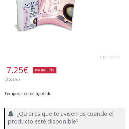
C.N.:
159477
7.25
€
IVA incluído
(
)
0.05€/u
Temporalmente agotado
¿Quieres que te avisemos cuando el
producto esté disponible?