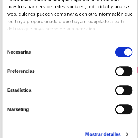
5.95€
nuestros partners de redes sociales, publicidad y análisis
4,65€
web, quienes pueden combinarla con otra información que
les haya proporcionado o que hayan recopilado a partir
TEMPORALMENTE AGOTADO
del uso que haya hecho de sus servicios.
AVÍSAME SI HAY STOCK
Selección
Necesarias
de
consentimiento
PRECIO ESPECIAL
Preferencias
Estadística
Marketing
Mostrar detalles