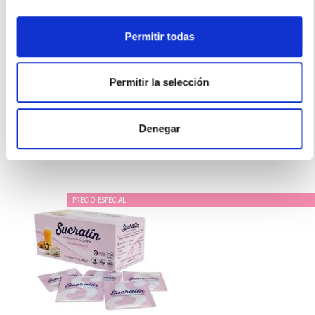
SUCRALÍN
SUSTITUTO DEL AZÚCAR GRANULADO FAMILAR (300g/600
dosis)
Permitir todas
11.95€
9,50€
Permitir la selección
TEMPORALMENTE AGOTADO
AVÍSAME SI HAY STOCK
Denegar
PRECIO ESPECIAL