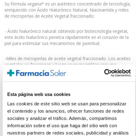
Su fórmula vegana* es un auténtico concentrado de tecnología,
enriquecido con Ácido Hialurónico Natural, Niacinamida y miles
de microperlas de Aceite Vegetal fraccionado:
- Ácido hialurónico natural: obtenido por biotecnología vegetal,
este ácido hialurónico penetra rápidamente en el corazón de la
piel para estimular sus mecanismos de juventud.
-Miles de microperlas de aceite vegetal fraccionado. Los aceites
vegetales se fraccionan y luego se reensamblan con una
selección de sus ácidos grasos más preciados para una perfecta
afinidad con la piel. Se encapsulan naturalmente uno a uno en
forma de microesferas que se funden con la piel en el momento
de la aplicación.
Esta página web usa cookies
-Complejo vegetal patentado (FR) con células nativas de
Las cookies de este sitio web se usan para personalizar
Edelweiss: Gracias a un proceso de biotecnología vegetal -
el contenido y los anuncios, ofrecer funciones de redes
cultivo celular en laboratorio-, las células nativas de Edelweiss
sociales y analizar el tráfico. Además, compartimos
se multiplican a partir de un minúsculo fragmento vegetal.
información sobre el uso que haga del sitio web con
Su eficacia antiedad ha sido patentada.
nuestros partners de redes sociales, publicidad y análisis