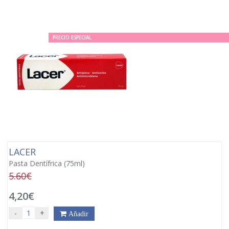
PRECIO ESPECIAL
LACER
Pasta Dentífrica (75ml)
5.60€
4,20€
-
+
Añadir