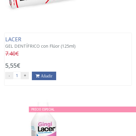
LACER
GEL DENTÍFRICO con Flúor (125ml)
7.40€
5,55€
-
+
Añadir
PRECIO ESPECIAL