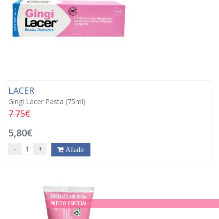
LACER
Gingi Lacer Pasta (75ml)
7.75€
5,80€
-
+
Añadir
PRECIO ESPECIAL