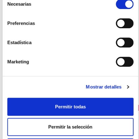
Necesarias
de
consentimiento
Preferencias
LACER
Estadística
Colutorio Sin Alcohol FORMATO AHORRO (1000ml)
16.65€
12,45€
Marketing
-
+
Añadir
Mostrar detalles
Permitir todas
PRECIO ESPECIAL
Permitir la selección