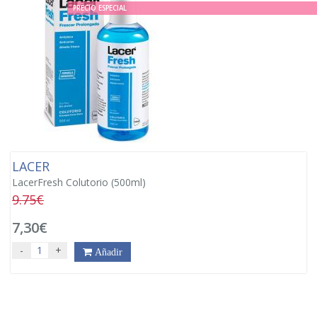
PRECIO ESPECIAL
LACER
LacerFresh Colutorio (500ml)
9.75€
7,30€
-
+
Añadir