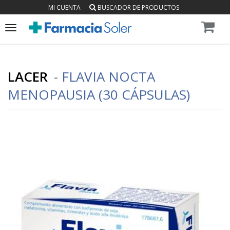
MI CUENTA
BUSCADOR DE PRODUCTOS
Toggle
navigation
LACER
-
FLAVIA NOCTA
MENOPAUSIA (30 CÁPSULAS)