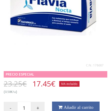
C.N.:
178687
PRECIO ESPECIAL
23.25€
17.45
€
IVA incluído
(
)
0.58€/u
-
+
Añadir al carrito