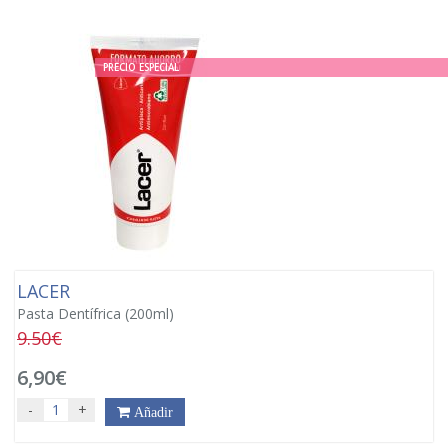
PRECIO ESPECIAL
LACER
Pasta Dentífrica (200ml)
9.50€
6,90€
-
+
Añadir