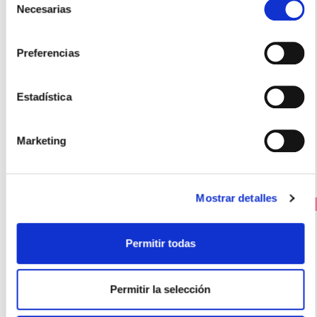
Necesarias
de
LACER
consentimiento
Gingi Lacer Colutorio ENCÍAS DELICADAS (500ml)
11.95€
Preferencias
8,95€
Estadística
-
+
Añadir
Marketing
Mostrar detalles
PRECIO ESPECIAL
Permitir todas
Permitir la selección