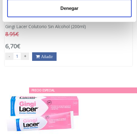
Denegar
LACER
Gingi Lacer Colutorio Sin Alcohol (200ml)
8.95€
6,70€
-
+
Añadir
PRECIO ESPECIAL