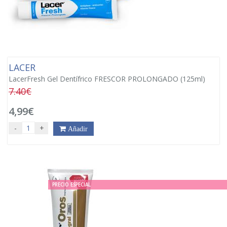
LACER
LacerFresh Gel Dentífrico FRESCOR PROLONGADO (125ml)
7.40€
4,99€
-
+
Añadir
PRECIO ESPECIAL