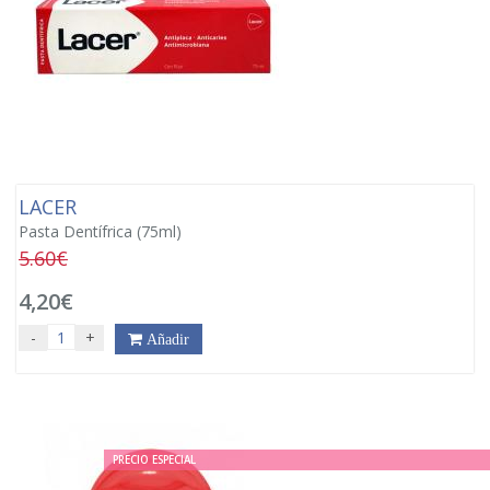
LACER
Pasta Dentífrica (75ml)
5.60€
4,20€
-
+
Añadir
PRECIO ESPECIAL