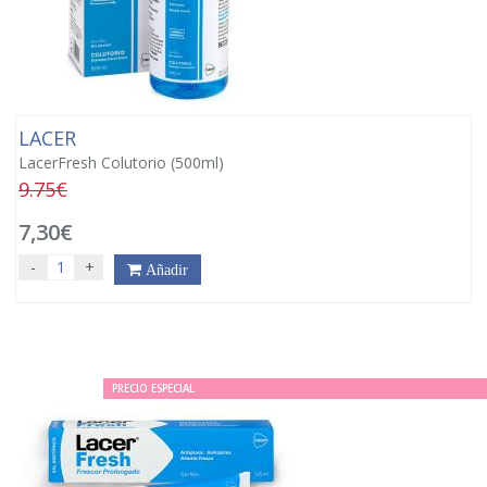
LACER
LacerFresh Colutorio (500ml)
9.75€
7,30€
-
+
Añadir
PRECIO ESPECIAL