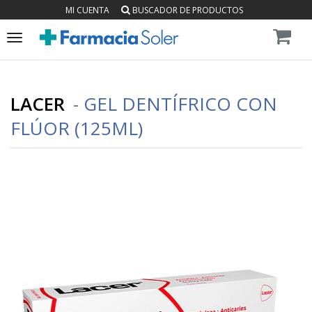
MI CUENTA
BUSCADOR DE PRODUCTOS
Toggle
navigation
LACER
-
GEL DENTÍFRICO CON
FLÚOR (125ML)