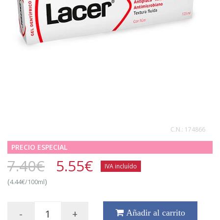
C.N.:
174866
PRECIO ESPECIAL
7.40€
5.55
€
IVA incluído
(
)
4.44€/100ml
-
+
Añadir al carrito