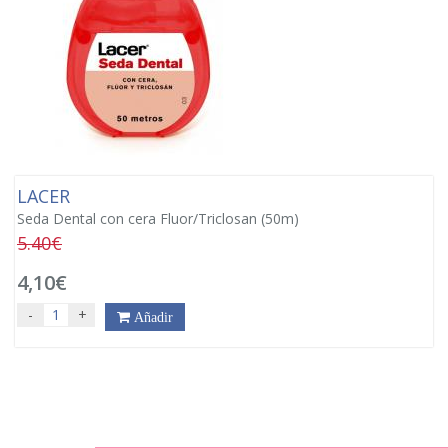
LACER
Seda Dental con cera Fluor/Triclosan (50m)
5.40€
4,10€
-
+
Añadir