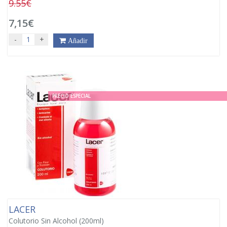
9.55€
7,15€
-
+
Añadir
PRECIO ESPECIAL
LACER
Colutorio Sin Alcohol (200ml)