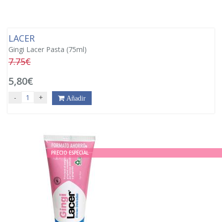
LACER
Gingi Lacer Pasta (75ml)
7.75€
5,80€
-
+
Añadir
PRECIO ESPECIAL