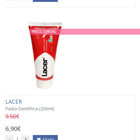
PRECIO ESPECIAL
LACER
Pasta Dentífrica (200ml)
9.50€
6,90€
-
+
Añadir