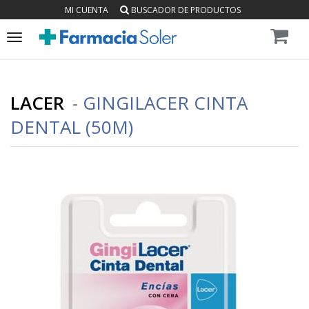
MI CUENTA
BUSCADOR DE PRODUCTOS
Toggle
navigation
LACER
-
GINGILACER CINTA
DENTAL (50M)