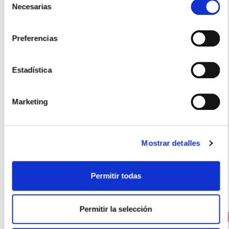
Necesarias
de
consentimiento
Preferencias
Estadística
LACER
GEL DENTÍFRICO con Flúor (125ml)
Marketing
7.40€
5,55€
Mostrar detalles
-
+
Añadir
Permitir todas
Permitir la selección
PRECIO ESPECIAL