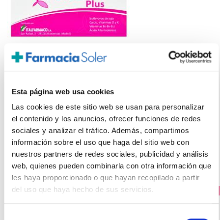
LACER
Flavia Plus-Menopausia (30caps)
Esta página web usa cookies
23.25€
Las cookies de este sitio web se usan para personalizar
17,45€
el contenido y los anuncios, ofrecer funciones de redes
sociales y analizar el tráfico. Además, compartimos
-
+
Añadir
información sobre el uso que haga del sitio web con
nuestros partners de redes sociales, publicidad y análisis
web, quienes pueden combinarla con otra información que
les haya proporcionado o que hayan recopilado a partir
del uso que haya hecho de sus servicios.
PRECIO ESPECIAL
Selección