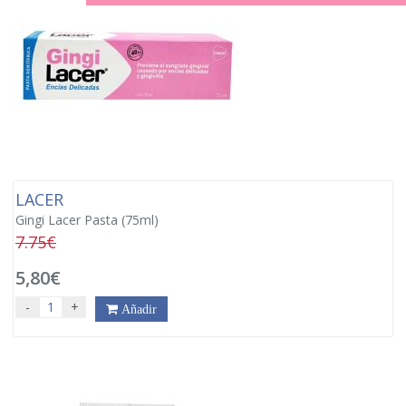
LACER
Gingi Lacer Pasta (75ml)
7.75€
5,80€
-
+
Añadir