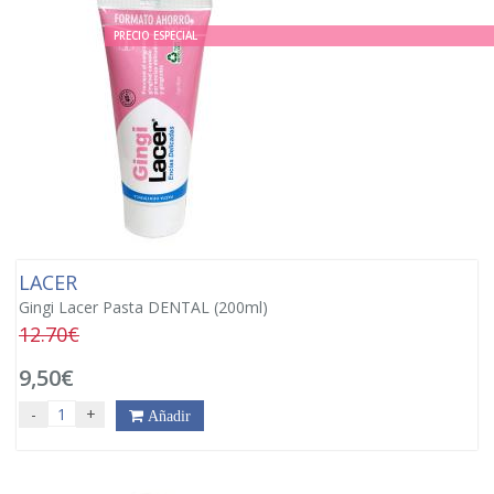
PRECIO ESPECIAL
LACER
Gingi Lacer Pasta DENTAL (200ml)
12.70€
9,50€
-
+
Añadir