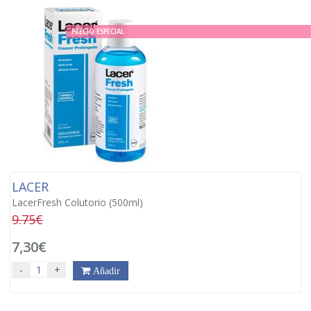
PRECIO ESPECIAL
LACER
LacerFresh Colutorio (500ml)
9.75€
7,30€
-
+
Añadir