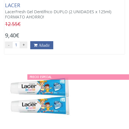
LACER
LacerFresh Gel Dentífrico DUPLO (2 UNIDADES x 125ml)
FORMATO AHORRO!
12.55€
9,40€
-
+
Añadir
PRECIO ESPECIAL