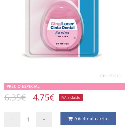
C.N.:
172019
PRECIO ESPECIAL
6.35€
4.75
€
IVA incluído
-
+
Añadir al carrito