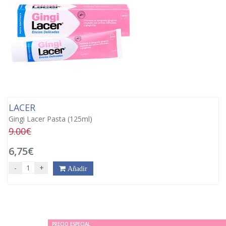
LACER
Gingi Lacer Pasta (125ml)
9.00€
6,75€
-
+
Añadir
PRECIO ESPECIAL