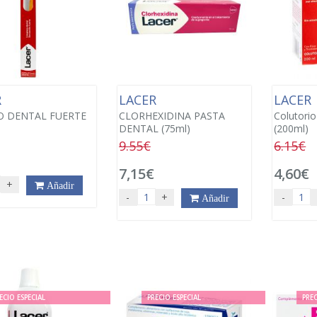
R
LACER
LACER
O DENTAL FUERTE
CLORHEXIDINA PASTA
Colutorio
DENTAL (75ml)
(200ml)
9.55€
6.15€
7,15€
4,60€
+
Añadir
-
+
-
Añadir
ECIO ESPECIAL
PRECIO ESPECIAL
PREC