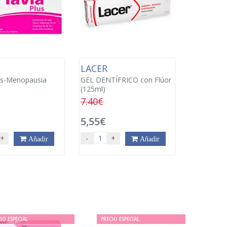
LACER
lus-Menopausia
GEL DENTÍFRICO con Flúor
(125ml)
7.40€
€
5,55€
+
-
+
Añadir
Añadir
IO ESPECIAL
PRECIO ESPECIAL