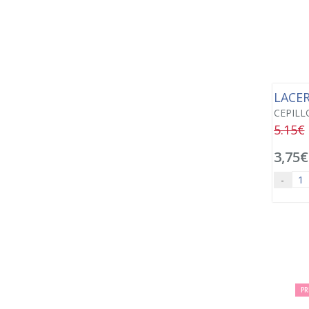
LACE
CEPILL
5.15€
3,75€
-
PR