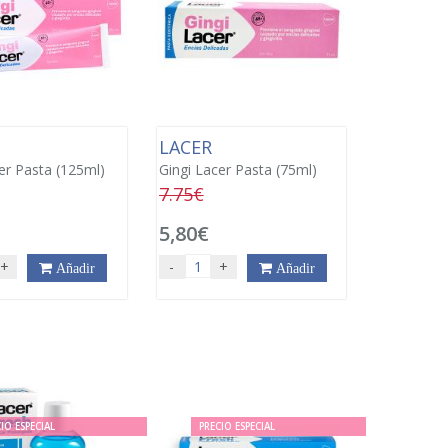
LACER
er Pasta (125ml)
Gingi Lacer Pasta (75ml)
7.75€
5,80€
+
-
+
Añadir
Añadir
IO ESPECIAL
PRECIO ESPECIAL