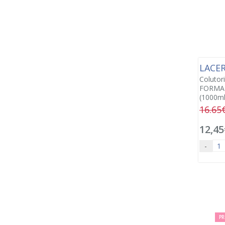
LACE
Colutori
FORMA
(1000ml
16.65
12,45
-
PR