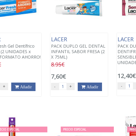
R
LACER
LACER
esh Gel Dentífrico
PACK DUPLO GEL DENTAL
PACK DU
(2 UNIDADES x
INFANTIL SABOR FRESA (2
DENTIFR
 FORMATO AHORRO!
X 75ML)
SENSIBLE
UNIDADE
€
8.95€
12,40
7,60€
-
+
-
+
Añadir
Añadir
ECIO ESPECIAL
PRECIO ESPECIAL
PREC