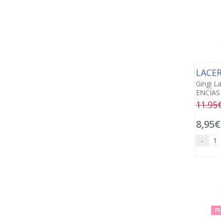
LACE
Gingi L
ENCÍAS
11.95
8,95€
-
PR