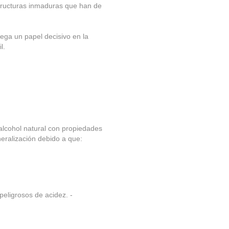
structuras inmaduras que han de
juega un papel decisivo en la
l.
lialcohol natural con propiedades
neralización debido a que:
peligrosos de acidez. -