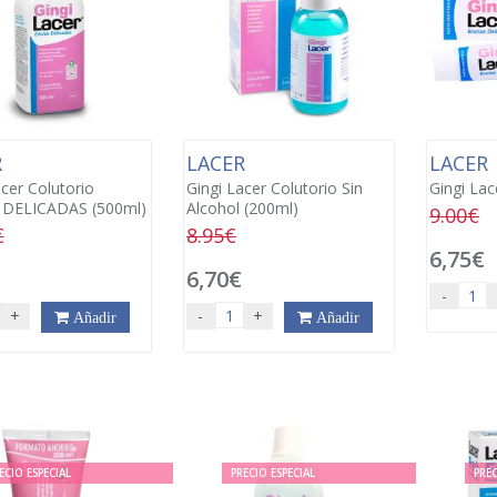
R
LACER
LACER
acer Colutorio
Gingi Lacer Colutorio Sin
Gingi Lac
 DELICADAS (500ml)
Alcohol (200ml)
9.00€
€
8.95€
6,75€
6,70€
-
+
-
+
Añadir
Añadir
ECIO ESPECIAL
PRECIO ESPECIAL
PREC