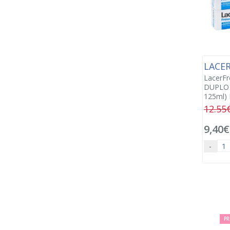
LACE
LacerFr
DUPLO 
125ml)
12.55
9,40€
-
PR