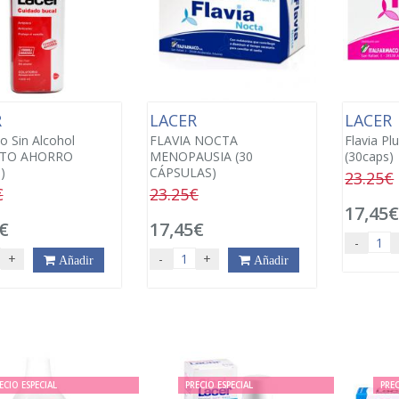
R
LACER
LACER
o Sin Alcohol
FLAVIA NOCTA
Flavia P
TO AHORRO
MENOPAUSIA (30
(30caps)
)
CÁPSULAS)
23.25€
€
23.25€
17,45
€
17,45€
-
+
-
+
Añadir
Añadir
ECIO ESPECIAL
PRECIO ESPECIAL
PREC