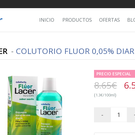
INICIO
PRODUCTOS
OFERTAS
BL
ER
-
COLUTORIO FLUOR 0,05% DIAR
PRECIO ESPECIAL
8.65€
6.
(
)
1.3€/100ml
-