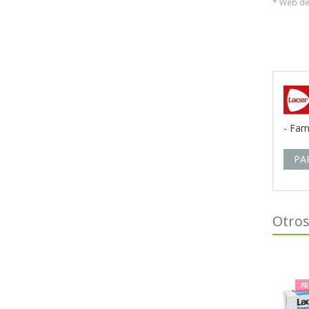
* Web del
- Fam
PA
Otros
PR