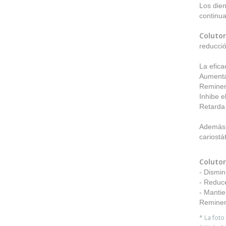
Los dien
continua
Colutor
reducció
La efica
Aumenta 
Reminera
Inhibe e
Retarda 
Además
cariostá
Colutor
- Dismin
- Reduce
- Mantie
Reminera
* La fot