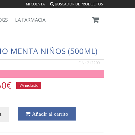
MI CUENTA
BUSCADOR DE PRODUCTOS
OGS
LA FARMACIA
IO MENTA NIÑOS (500ML)
C.N.:
212209
50
€
IVA incluído
+
Añadir al carrito