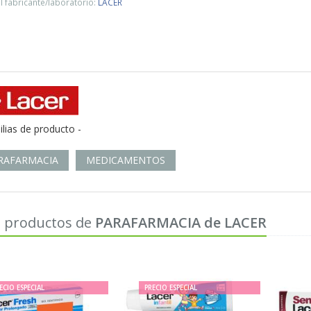
 fabricante/laboratorio:
LACER
ilias de producto -
RAFARMACIA
MEDICAMENTOS
 productos de
PARAFARMACIA de LACER
ECIO ESPECIAL
PRECIO ESPECIAL