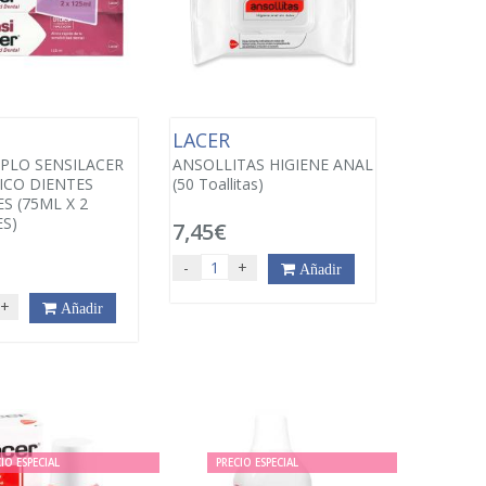
LACER
PLO SENSILACER
ANSOLLITAS HIGIENE ANAL
ICO DIENTES
(50 Toallitas)
S (75ML X 2
S)
7,45€
€
-
+
Añadir
+
Añadir
IO ESPECIAL
PRECIO ESPECIAL