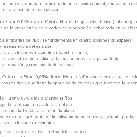
tes, una vez que han erupcionado en la cavidad bucal, son todavía e
r su proceso de mineralización.
io Fluor 0,05% diario Menta Niños
de aplicación tópica (colutorio) 
n de la prevalencia de la caries en la población, sobre todo en la infanti
cia anticaries del flúor se fundamenta en cuatro acciones principales:
la resistencia del esmalte.
liza las lesiones incipientes (mancha blanca).
l crecimiento y metabolismo de las bacterias en la placa dental.
la formación y crecimiento de la placa.
Colutorio Fluor 0,05% diario Menta Niños
,
incorpora xilitol, un po
ticas (es decir, que frena la aparición de caries) y que favorece la remi
io Fluor 0,05% diario Menta Niños
uye la formación de ácido en la placa.
 la cantidad y adhesividad de la placa.
ne elevado el pH, tanto en la saliva como en la placa, evitando grados 
liza las lesiones incipientes.
o puede no corresponder con el modelo específico