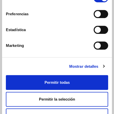
consentimiento
Preferencias
Estadística
Marketing
Publicar comentario
¿Para qué dejar un comentario?
Anímate a utilizar este método si:
Mostrar detalles
Quieres realizar alguna pregunta para que la conteste
uno de nuestros expertos
Permitir todas
Quieres compartir tus consideraciones acerca de
nuestra publicación.
Gracias por colaborar!!! ;-)
Permitir la selección
SUPER MAMÁS