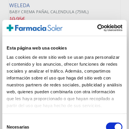
WELEDA
BABY CREMA PAÑAL CALENDULA (75ML)
10.95€
7,95€
-
+
Añadir
Esta página web usa cookies
Las cookies de este sitio web se usan para personalizar
el contenido y los anuncios, ofrecer funciones de redes
sociales y analizar el tráfico. Además, compartimos
información sobre el uso que haga del sitio web con
nuestros partners de redes sociales, publicidad y análisis
0 Comentarios
web, quienes pueden combinarla con otra información
que les haya proporcionado o que hayan recopilado a
Añadir un nuevo comentario
partir del uso que haya hecho de sus servicios.
Selección
Necesarias
de