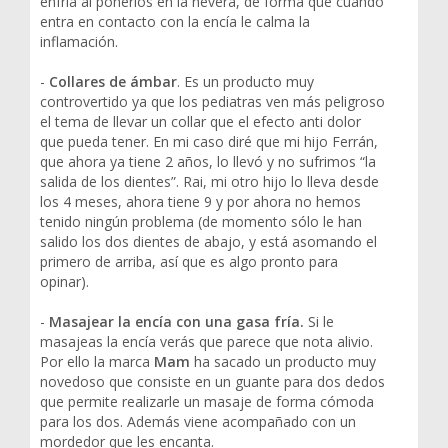
enfría al ponerlos en la nevera, de forma que cuando
entra en contacto con la encía le calma la
inflamación.
-
Collares de ámbar
. Es un producto muy
controvertido ya que los pediatras ven más peligroso
el tema de llevar un collar que el efecto anti dolor
que pueda tener. En mi caso diré que mi hijo Ferrán,
que ahora ya tiene 2 años, lo llevó y no sufrimos “la
salida de los dientes”. Rai, mi otro hijo lo lleva desde
los 4 meses, ahora tiene 9 y por ahora no hemos
tenido ningún problema (de momento sólo le han
salido los dos dientes de abajo, y está asomando el
primero de arriba, así que es algo pronto para
opinar).
-
Masajear la encía con una gasa fría.
Si le
masajeas la encía verás que parece que nota alivio.
Por ello la marca
Mam
ha sacado un producto muy
novedoso que consiste en un guante para dos dedos
que permite realizarle un masaje de forma cómoda
para los dos. Además viene acompañado con un
mordedor que les encanta.