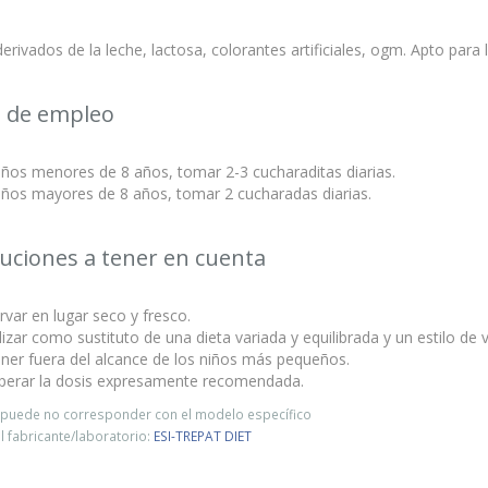
derivados de la leche, lactosa, colorantes artificiales, ogm. Apto para 
 de empleo
iños menores de 8 años, tomar 2-3 cucharaditas diarias.
iños mayores de 8 años, tomar 2 cucharadas diarias.
uciones a tener en cuenta
var en lugar seco y fresco.
lizar como sustituto de una dieta variada y equilibrada y un estilo de v
ner fuera del alcance de los niños más pequeños.
perar la dosis expresamente recomendada.
o puede no corresponder con el modelo específico
 fabricante/laboratorio:
ESI-TREPAT DIET