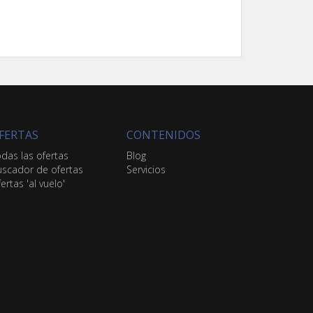
FERTAS
CONTENIDOS
das las ofertas
Blog
scador de ofertas
Servicios
ertas 'al vuelo'