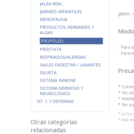
JALEA REAL
JARABES INFANTILES
glúten, 
MENOPAUSIA
PRODUCTOS HERBARIOS Y
Modo
ALGAS
PROPÓLEO
- Para n
PRÓSTATA
- Para n
RESFRIADOS/ALERGIAS
SALUD DIGESTIVA / LAXANTES
Preca
SILUETA
SISTEMA INMUNE
* Conser
SISTEMA NERVIOSO Y
* No uti
NEUROLÓGICO
* Mante
VIT. C Y DEFENSAS
* No su
* La fot
* Web del
Otras categorías
relacionadas