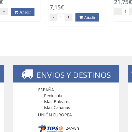
€
21,75
7,15€
+
-
Añadir
-
+
Añadir
ENVIOS Y DESTINOS
ESPAÑA
Península
Islas Baleares
Islas Canarias
UNIÓN EUROPEA
24/48h