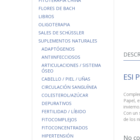
FITOTERAPIA CHINA
FLORES DE BACH
LIBROS
OLIGOTERAPIA
SALES DE SCHÜSSLER
SUPLEMENTOS NATURALES
ADAPTÓGENOS
DESCR
ANTIINFECCIOSOS
ARTICULACIONES / SISTEMA
ÓSEO
ESI P
CABELLO / PIEL / UÑAS
CIRCULACIÓN SANGUÍNEA
Compleme
COLESTEROL/AZÚCAR
Papel, e
DEPURATIVOS
invierno
FERTILIDAD / LÍBIDO
Con un s
de los n
FITOCOMPLEJOS
FITOCONCENTRADOS
HIPERTENSIÓN
No co