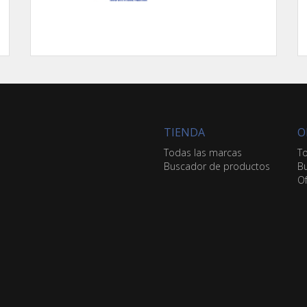
TIENDA
O
Todas las marcas
To
Buscador de productos
Bu
Of