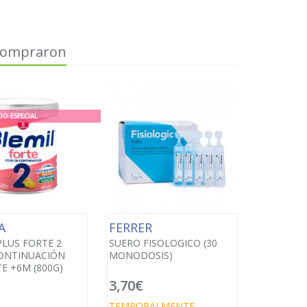
 compraron
IO ESPECIAL
SA
FERRER
PLUS FORTE 2
SUERO FISOLOGICO (30
ONTINUACIÓN
MONODOSIS)
E +6M (800G)
3,70€
TEMPORALMENTE