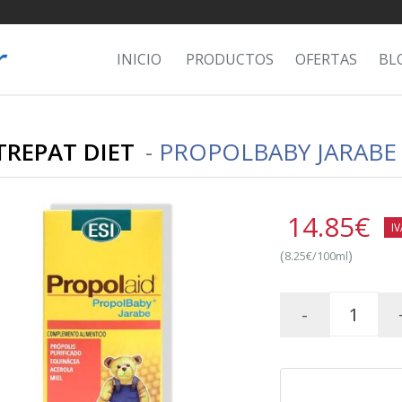
INICIO
PRODUCTOS
OFERTAS
BL
-TREPAT DIET
-
PROPOLBABY JARABE 
14.85
€
IV
(
)
8.25€/100ml
-