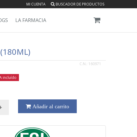
MI CUENTA
BUSCADOR DE PRODUCTOS
OGS
LA FARMACIA
(180ML)
C.N.:
160971
A incluído
+
Añadir al carrito