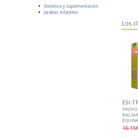
Dietética y Suplementación
Jarabes Infantiles
Los c
PR
ESI-T
PROPOL
BALSAM
EQUINA
16.15