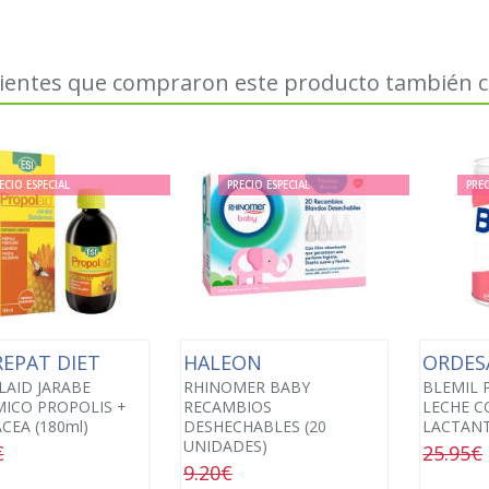
lientes que compraron este producto también
ECIO ESPECIAL
PRECIO ESPECIAL
PREC
REPAT DIET
HALEON
ORDE
AID JARABE
RHINOMER BABY
BLEMIL 
ICO PROPOLIS +
RECAMBIOS
LECHE C
CEA (180ml)
DESHECHABLES (20
LACTANT
UNIDADES)
€
25.95€
9.20€