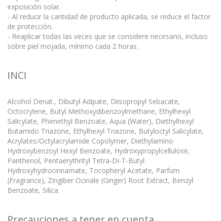
exposición solar.
- Al reducir la cantidad de producto aplicada, se reduce el factor
de protección.
- Reaplicar todas las veces que se considere necesario, incluso
sobre piel mojada, mínimo cada 2 horas.
INCI
Alcohol Denat., Dibutyl Adipate, Diisopropyl Sebacate,
Octocrylene, Butyl Methoxydibenzoylmethane, Ethylhexyl
Salicylate, Phenethyl Benzoate, Aqua (Water), Diethylhexyl
Butamido Triazone, Ethylhexyl Triazone, Butyloctyl Salicylate,
Acrylates/Octylacrylamide Copolymer, Diethylamino
Hydroxybenzoyl Hexyl Benzoate, Hydroxypropylcellulose,
Panthenol, Pentaerythrityl Tetra-Di-T-Butyl
Hydroxyhydrocinnamate, Tocopheryl Acetate, Parfum
(Fragrance), Zingiber Ocinale (Ginger) Root Extract, Benzyl
Benzoate, Silica.
Precauciones a tener en cuenta