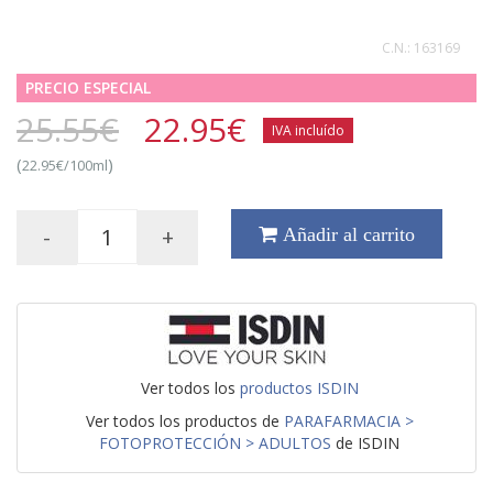
C.N.:
163169
PRECIO ESPECIAL
25.55€
22.95
€
IVA incluído
(
)
22.95€/100ml
-
+
Añadir al carrito
Ver todos los
productos ISDIN
Ver todos los productos de
PARAFARMACIA >
FOTOPROTECCIÓN > ADULTOS
de ISDIN