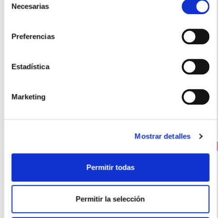
Necesarias
de
ISDIN
consentimiento
FOTOPROTECTOR FUSION WATER COLOR BRONZE SPF50
(50ML)
Preferencias
26.95€
24,25€
Estadística
-
+
Añadir
Marketing
Mostrar detalles
PRECIO ESPECIAL
Permitir todas
Permitir la selección