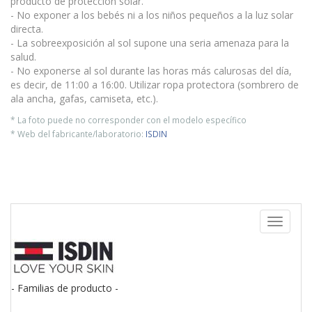
producto de protección solar.
- No exponer a los bebés ni a los niños pequeños a la luz solar
directa.
- La sobreexposición al sol supone una seria amenaza para la
salud.
- No exponerse al sol durante las horas más calurosas del día,
es decir, de 11:00 a 16:00. Utilizar ropa protectora (sombrero de
ala ancha, gafas, camiseta, etc.).
* La foto puede no corresponder con el modelo específico
* Web del fabricante/laboratorio:
ISDIN
Toggle
navigati
- Familias de producto -