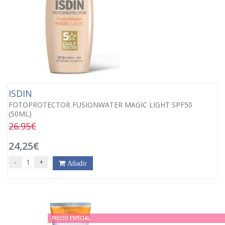
ISDIN
FOTOPROTECTOR FUSIONWATER MAGIC LIGHT SPF50
(50ML)
26.95€
24,25€
-
+
Añadir
PRECIO ESPECIAL