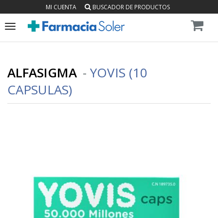
MI CUENTA
BUSCADOR DE PRODUCTOS
Toggle
navigation
ALFASIGMA
-
YOVIS (10
CAPSULAS)