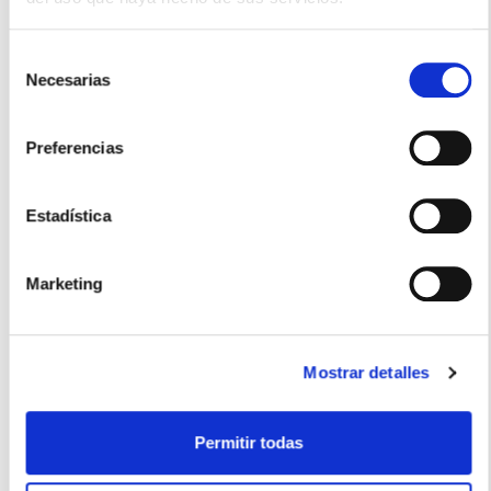
Selección
Necesarias
de
consentimiento
Preferencias
Estadística
ALFASIGMA
Marketing
LI-PER-TUTTO-BAÑO Y DUCHA
26,85€
-
+
Mostrar detalles
Añadir
Permitir todas