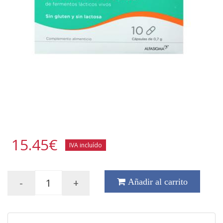
15.45
€
IVA incluído
-
+
Añadir al carrito