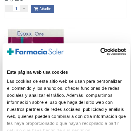
-
+
Añadir
Esta página web usa cookies
ALFASIGMA
ESOXX ONE 10ML (20 STICKS)
Las cookies de este sitio web se usan para personalizar
el contenido y los anuncios, ofrecer funciones de redes
18,90€
sociales y analizar el tráfico. Además, compartimos
información sobre el uso que haga del sitio web con
-
+
Añadir
nuestros partners de redes sociales, publicidad y análisis
web, quienes pueden combinarla con otra información que
les haya proporcionado o que hayan recopilado a partir
del uso que haya hecho de sus servicios.