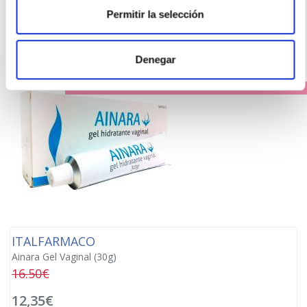
Los clientes que compraron este producto
Permitir la selección
también compraron
Denegar
PRECIO ESPECIAL
ITALFARMACO
Ainara Gel Vaginal (30g)
16.50€
12,35€