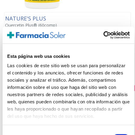
NATURE'S PLUS
Quercetin Plus® (60comp)
27.85€
20,50€
-
+
Añadir
Esta página web usa cookies
Las cookies de este sitio web se usan para personalizar
el contenido y los anuncios, ofrecer funciones de redes
sociales y analizar el tráfico. Además, compartimos
información sobre el uso que haga del sitio web con
PRECIO ESPECIAL
nuestros partners de redes sociales, publicidad y análisis
web, quienes pueden combinarla con otra información que
les haya proporcionado o que hayan recopilado a partir
del uso que haya hecho de sus servicios.
Selección