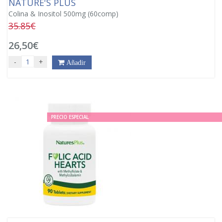
NATURE'S PLUS
Colina & Inositol 500mg (60comp)
35.85€
26,50€
-
+
Añadir
PRECIO ESPECIAL