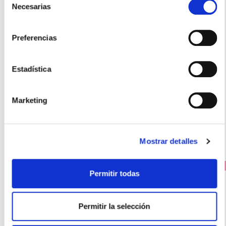
Necesarias
de
consentimiento
NATURE'S PLUS
Preferencias
SUPER C COMPLEX VITAMINA C 1.000MG (60 COMPRIMIDOS)
31.95€
Estadística
21,45€
-
+
Añadir
Marketing
Mostrar detalles
PRECIO ESPECIAL
Permitir todas
Permitir la selección