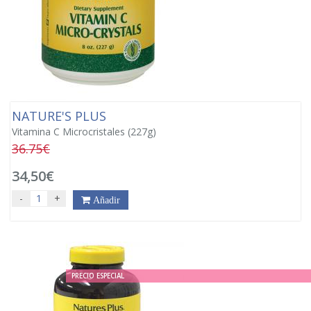
NATURE'S PLUS
Vitamina C Microcristales (227g)
36.75€
34,50€
-
+
Añadir
PRECIO ESPECIAL