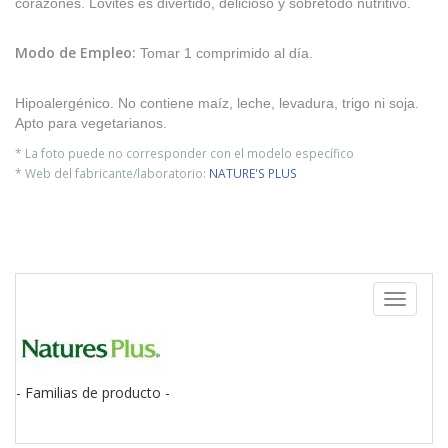
corazones. Lovites es divertido, delicioso y sobretodo nutritivo.
Modo de Empleo:
Tomar 1 comprimido al día.
Hipoalergénico. No contiene maíz, leche, levadura, trigo ni soja.
Apto para vegetarianos.
* La foto puede no corresponder con el modelo específico
* Web del fabricante/laboratorio:
NATURE'S PLUS
Toggle
navigati
- Familias de producto -