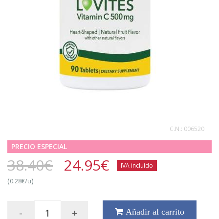
C.N.:
006520
PRECIO ESPECIAL
38.40€
24.95
€
IVA incluído
(
)
0.28€/u
-
+
Añadir al carrito