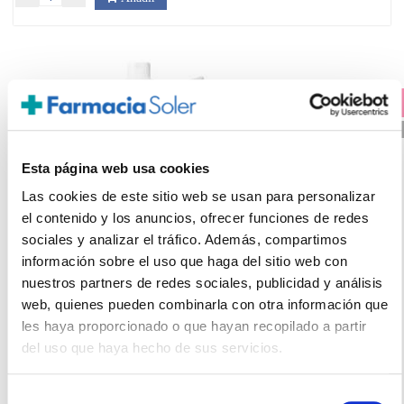
PRECIO ESPECIAL +
15% DTO EN CADA UNIDAD
PVP RECOMENDADO. 34.70€
Esta página web usa cookies
Las cookies de este sitio web se usan para personalizar
el contenido y los anuncios, ofrecer funciones de redes
sociales y analizar el tráfico. Además, compartimos
información sobre el uso que haga del sitio web con
nuestros partners de redes sociales, publicidad y análisis
LA ROCHE POSAY
web, quienes pueden combinarla con otra información que
ANTHELIOS UV-MUNE 400 DERMOPEDIATRICS SPRAY
les haya proporcionado o que hayan recopilado a partir
INVISIBLE PROTECTOR SOLAR SPF50+ PARA NIÑOS (200ML)
del uso que haya hecho de sus servicios.
21.80€
18,53€
Selección