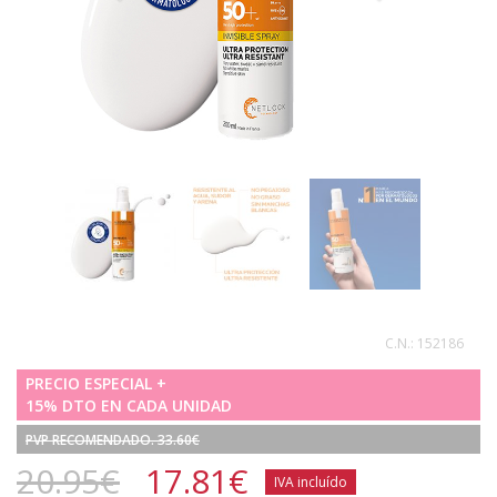
C.N.:
152186
PRECIO ESPECIAL +
15% DTO EN CADA UNIDAD
PVP RECOMENDADO. 33.60€
20.95€
17.81
€
IVA incluído