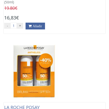
(50ml)
19.80€
16,83€
-
+
Añadir
LA ROCHE POSAY