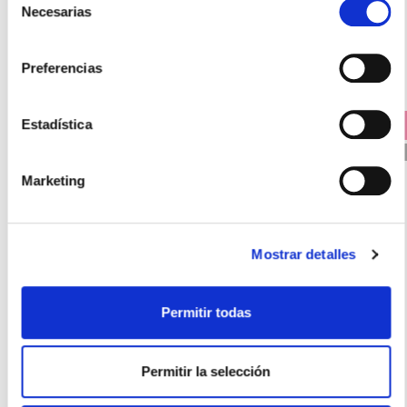
Necesarias
de
-
+
Añadir
consentimiento
Preferencias
PRECIO ESPECIAL +
Estadística
15% DTO EN CADA UNIDAD
PVP RECOMENDADO. 32.20€
Marketing
Mostrar detalles
Permitir todas
LA ROCHE POSAY
ANTHELIOS UV-MUNE 400 FLUIDO INVISIBLE SPF50+ (50ml)
19.95€
Permitir la selección
16,96€