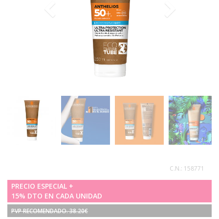
C.N.:
158771
PRECIO ESPECIAL +
15% DTO EN CADA UNIDAD
PVP RECOMENDADO. 38.20€