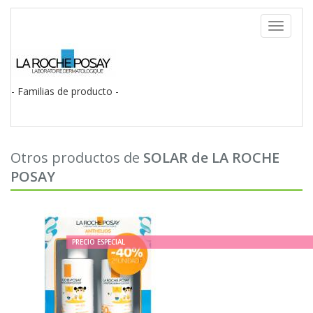
Toggle
navigati
- Familias de producto -
Otros productos de
SOLAR de LA ROCHE
POSAY
PRECIO ESPECIAL