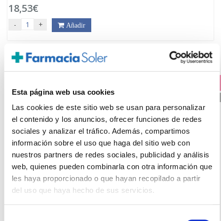
18,53€
-
+
Añadir
PRECIO ESPECIAL +
15% DTO EN CADA UNIDAD
Esta página web usa cookies
PVP RECOMENDADO. 32.20€
Las cookies de este sitio web se usan para personalizar
el contenido y los anuncios, ofrecer funciones de redes
sociales y analizar el tráfico. Además, compartimos
información sobre el uso que haga del sitio web con
nuestros partners de redes sociales, publicidad y análisis
web, quienes pueden combinarla con otra información que
les haya proporcionado o que hayan recopilado a partir
LA ROCHE POSAY
del uso que haya hecho de sus servicios.
ANTHELIOS UV-MUNE 400 FLUIDO INVISIBLE SPF50+ (50ml)
19.95€
Selección