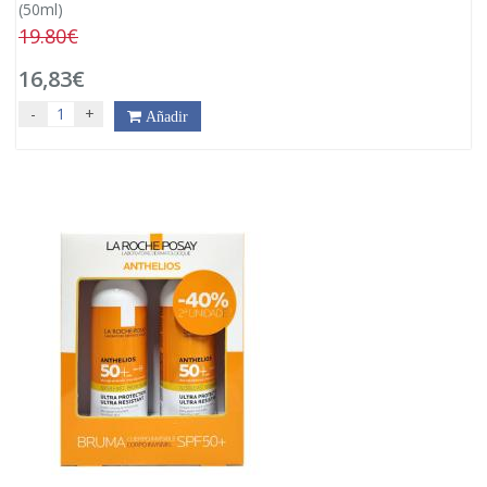
(50ml)
19.80€
16,83€
-
+
Añadir