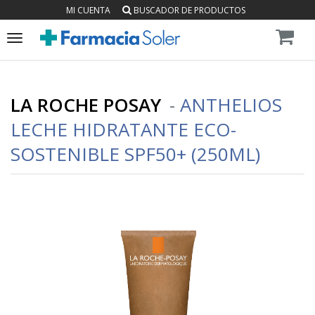
MI CUENTA
BUSCADOR DE PRODUCTOS
Toggle
navigation
LA ROCHE POSAY
-
ANTHELIOS
LECHE HIDRATANTE ECO-
SOSTENIBLE SPF50+ (250ML)