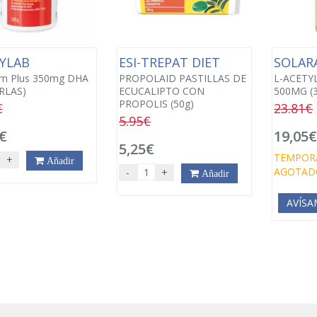
YLAB
ESI-TREPAT DIET
SOLAR
um Plus 350mg DHA
PROPOLAID PASTILLAS DE
L-ACETY
RLAS)
ECUCALIPTO CON
500MG (
PROPOLIS (50g)
€
23.81€
5.95€
€
19,05
5,25€
TEMPOR
+
Añadir
AGOTAD
-
+
Añadir
AVÍSA