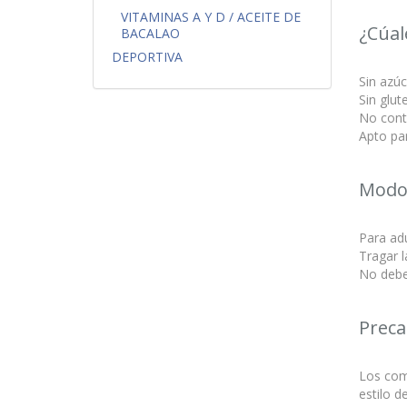
VITAMINAS A Y D / ACEITE DE
¿Cúal
BACALAO
DEPORTIVA
Sin azúc
Sin glut
No conti
Apto pa
Modo
Para adu
Tragar l
No debe
Preca
Los comp
estilo d