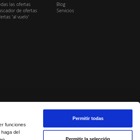
das las ofertas
Blog
scador de ofertas
Servicios
ertas 'al vuelo'
Permitir todas
er funciones
 haga del
Permitir la selección
den