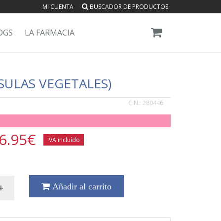
MI CUENTA
BUSCADOR DE PRODUCTOS
OGS
LA FARMACIA
SULAS VEGETALES)
C.N.:
280446
6.95
€
IVA incluído
+
Añadir al carrito