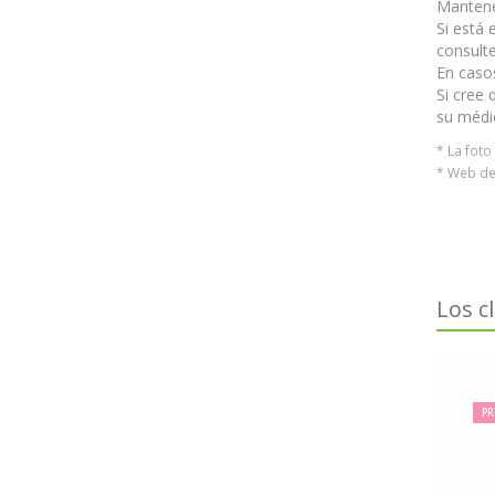
Mantener
Si está
consulte
En casos
Si cree
su médi
* La fot
* Web del
Los c
PR