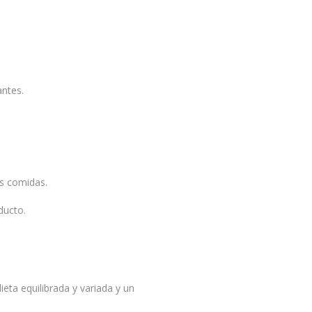
antes.
as comidas.
ducto.
eta equilibrada y variada y un