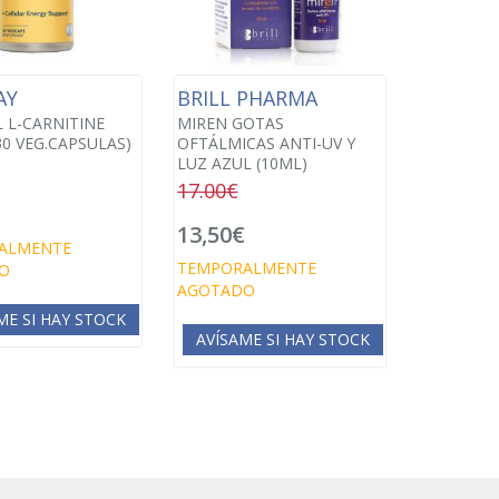
AY
BRILL PHARMA
L L-CARNITINE
MIREN GOTAS
30 VEG.CAPSULAS)
OFTÁLMICAS ANTI-UV Y
LUZ AZUL (10ML)
17.00€
€
13,50€
ALMENTE
TEMPORALMENTE
O
AGOTADO
ME SI HAY STOCK
AVÍSAME SI HAY STOCK