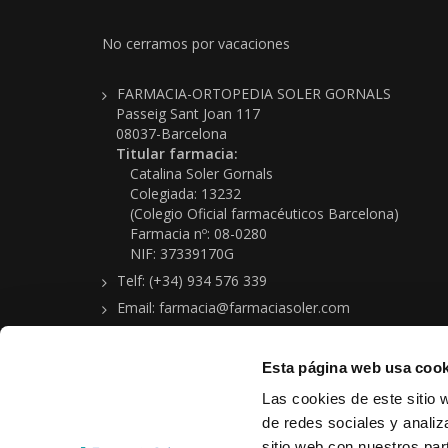
No cerramos por vacaciones
FARMACIA-ORTOPEDIA SOLER GORNALS
Passeig Sant Joan 117
08037-Barcelona
Titular farmacia:
Catalina Soler Gornals
Colegiada: 13232
(Colegio Oficial farmacéuticos Barcelona)
Farmacia nº: 08-0280
NIF: 37339170G
Telf: (+34) 934 576 339
Email: farmacia@farmaciasoler.com
Esta página web usa cook
Las cookies de este sitio 
de redes sociales y analiz
sitio web con nuestros par