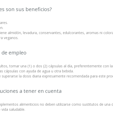
es son sus beneficios?
ares.
en.
ene almidón, levadura, conservantes, edulcorantes, aromas ni color
ra veganos.
 de empleo
ltos, tomar una (1) o dos (2) cápsulas al día, preferentemente con l
as cápsulas con ayuda de agua u otra bebida.
 superarse la dosis diaria expresamente recomendada para este pro
uciones a tener en cuenta
lementos alimenticios no deben utilizarse como sustitutos de una di
e vida saludable.