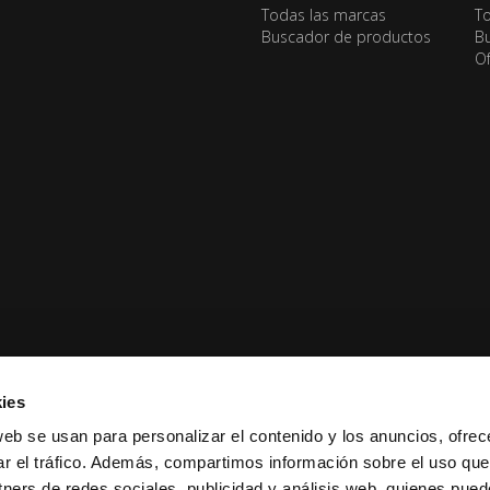
Todas las marcas
To
Buscador de productos
Bu
Of
ies
web se usan para personalizar el contenido y los anuncios, ofrec
ar el tráfico. Además, compartimos información sobre el uso que
tners de redes sociales, publicidad y análisis web, quienes pue