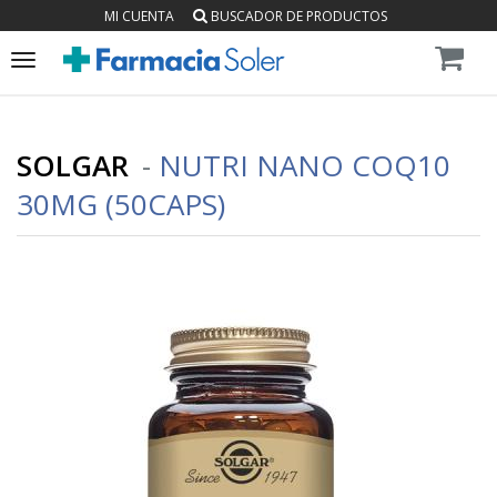
MI CUENTA
BUSCADOR DE PRODUCTOS
Toggle
navigation
SOLGAR
-
NUTRI NANO COQ10
30MG (50CAPS)