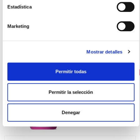
SOLGAR
COMFORT ZONE -MULTI ENZIMAS COMPLEX (90 CAPSULAS)
Estadística
40.00€
33,50€
Marketing
-
+
Añadir
Mostrar detalles
Permitir todas
PRECIO ESPECIAL
Permitir la selección
Denegar