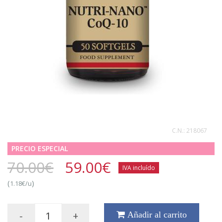
C.N.:
218067
PRECIO ESPECIAL
70.00€
59.00
€
IVA incluído
(
)
1.18€/u
-
+
Añadir al carrito