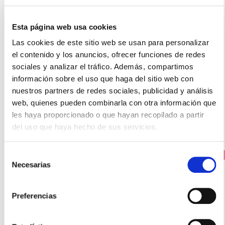
Esta página web usa cookies
Las cookies de este sitio web se usan para personalizar
LABORATORIOS SALVAT
el contenido y los anuncios, ofrecer funciones de redes
HERPIX (8 SOBRES)
sociales y analizar el tráfico. Además, compartimos
información sobre el uso que haga del sitio web con
15,60€
nuestros partners de redes sociales, publicidad y análisis
-
+
Añadir
web, quienes pueden combinarla con otra información que
les haya proporcionado o que hayan recopilado a partir
del uso que haya hecho de sus servicios.
Selección
PRECIO ESPECIAL
Necesarias
de
consentimiento
Preferencias