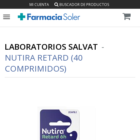
MI CUENTA
BUSCADOR DE PRODUCTOS
Toggle
navigation
LABORATORIOS SALVAT
-
NUTIRA RETARD (40
COMPRIMIDOS)