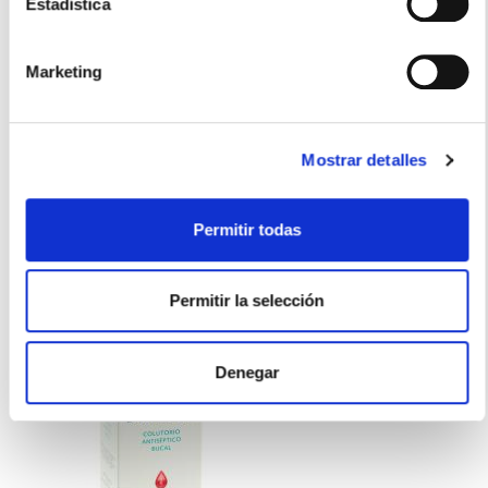
Estadística
Marketing
LABORATORIOS SALVAT
NUTIRA FORTE 9000 FCC DIGESTION LÁCTEOS (30CAPSULAS)
14.50€
Mostrar detalles
10,25€
-
+
Añadir
Permitir todas
Permitir la selección
Denegar