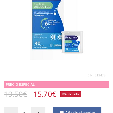
C.N.:
213478
PRECIO ESPECIAL
19.50€
15.70
€
IVA incluído
Añadir al carrito