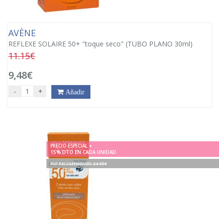
AVÈNE
REFLEXE SOLAIRE 50+ "toque seco" (TUBO PLANO 30ml)
11.15€
9,48€
-
+
Añadir
PRECIO ESPECIAL +
15% DTO EN CADA UNIDAD
PVP RECOMENDADO. 24.50€