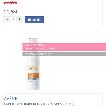
25.50€
21,68€
-
+
Añadir
PRECIO ESPECIAL +
15% DTO EN CADA UNIDAD
PVP RECOMENDADO. 33.50€
AVÈNE
EXPERT ANTIIMPERFECCIONES SPF50 (40ml)