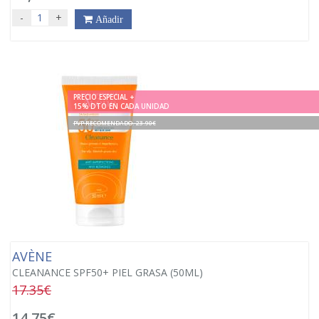
-
+
Añadir
PRECIO ESPECIAL +
15% DTO EN CADA UNIDAD
PVP RECOMENDADO. 23.90€
AVÈNE
CLEANANCE SPF50+ PIEL GRASA (50ML)
17.35€
14,75€