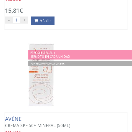
15,81€
-
+
Añadir
PRECIO ESPECIAL +
15% DTO EN CADA UNIDAD
PVP RECOMENDADO. 24.50€
AVÈNE
CREMA SPF 50+ MINERAL (50ML)