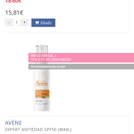
18.60€
15,81€
-
+
Añadir
PRECIO ESPECIAL +
15% DTO EN CADA UNIDAD
PVP RECOMENDADO. 33.50€
AVÈNE
EXPERT ANTIEDAD SPF50 (40ML)