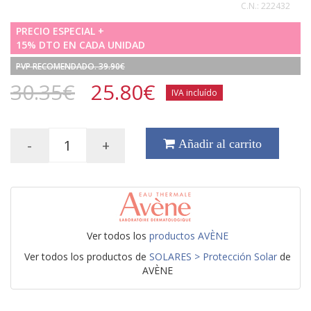
C.N.:
222432
PRECIO ESPECIAL +
15% DTO EN CADA UNIDAD
PVP RECOMENDADO. 39.90€
30.35€
25.80
€
IVA incluído
-
+
Añadir al carrito
Ver todos los
productos AVÈNE
Ver todos los productos de
SOLARES > Protección Solar
de
AVÈNE