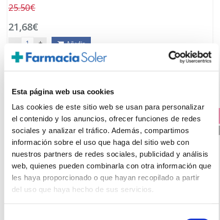
25.50€
21,68€
-
+
Añadir
Esta página web usa cookies
Las cookies de este sitio web se usan para personalizar
PRECIO ESPECIAL +
el contenido y los anuncios, ofrecer funciones de redes
15% DTO EN CADA UNIDAD
sociales y analizar el tráfico. Además, compartimos
PVP RECOMENDADO. 33.50€
información sobre el uso que haga del sitio web con
nuestros partners de redes sociales, publicidad y análisis
web, quienes pueden combinarla con otra información que
les haya proporcionado o que hayan recopilado a partir
del uso que haya hecho de sus servicios.
Selección