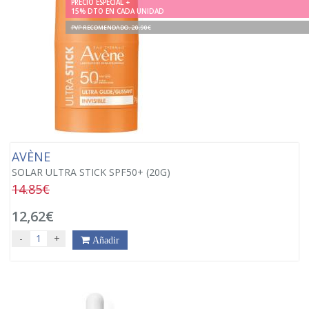
PRECIO ESPECIAL +
15% DTO EN CADA UNIDAD
PVP RECOMENDADO. 20.90€
AVÈNE
SOLAR ULTRA STICK SPF50+ (20G)
14.85€
12,62€
-
+
Añadir