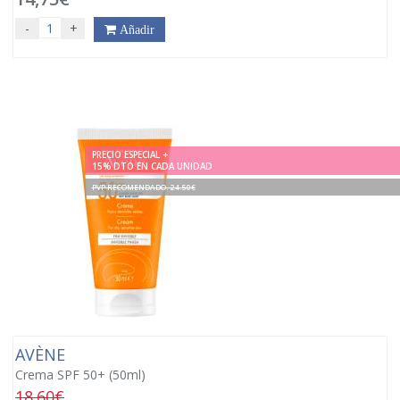
-
+
Añadir
PRECIO ESPECIAL +
15% DTO EN CADA UNIDAD
PVP RECOMENDADO. 24.50€
AVÈNE
Crema SPF 50+ (50ml)
18.60€