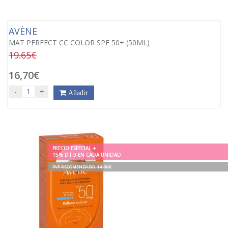
AVÈNE
MAT PERFECT CC COLOR SPF 50+ (50ML)
19.65€
16,70€
-
+
Añadir
PRECIO ESPECIAL +
15% DTO EN CADA UNIDAD
PVP RECOMENDADO. 14.90€