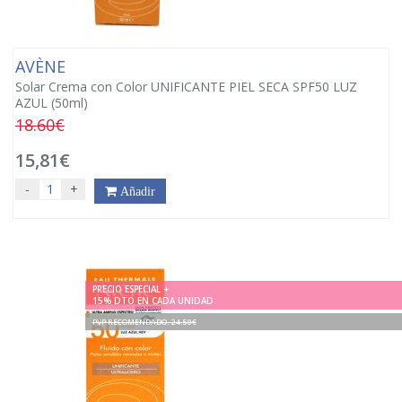
AVÈNE
Solar Crema con Color UNIFICANTE PIEL SECA SPF50 LUZ
AZUL (50ml)
18.60€
15,81€
-
+
Añadir
PRECIO ESPECIAL +
15% DTO EN CADA UNIDAD
PVP RECOMENDADO. 24.50€