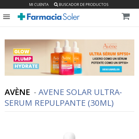
MI CUENTA
BUSCADOR DE PRODUCTOS
Toggle
navigation
AVÈNE
-
AVENE SOLAR ULTRA-
SERUM REPULPANTE (30ML)