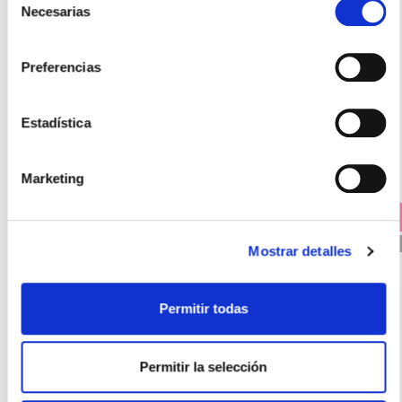
AVÈNE
Necesarias
de
EXPERT ANTIPIGMENTACIÓN SPF50 (40ML)
consentimiento
25.50€
Preferencias
21,68€
-
+
Añadir
Estadística
Marketing
PRECIO ESPECIAL +
15% DTO EN CADA UNIDAD
PVP RECOMENDADO. 24.50€
Mostrar detalles
Permitir todas
Permitir la selección