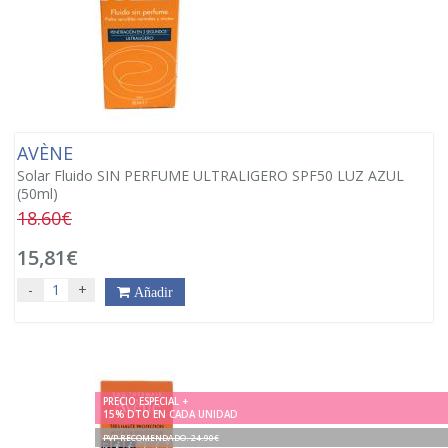
AVÈNE
Solar Fluido SIN PERFUME ULTRALIGERO SPF50 LUZ AZUL
(50ml)
18.60€
15,81€
-
+
Añadir
PRECIO ESPECIAL +
15% DTO EN CADA UNIDAD
PVP RECOMENDADO. 24.90€