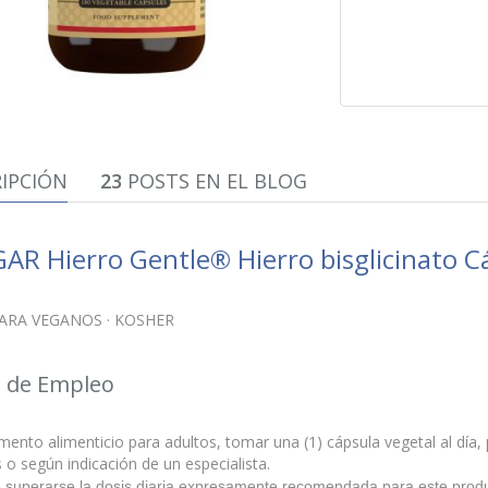
IPCIÓN
23
POSTS EN EL BLOG
AR Hierro Gentle® Hierro bisglicinato C
ARA VEGANOS · KOSHER
 de Empleo
nto alimenticio para adultos, tomar una (1) cápsula vegetal al día,
o según indicación de un especialista.
 superarse la dosis diaria expresamente recomendada para este produ