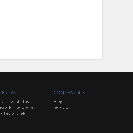
FERTAS
CONTENIDOS
das las ofertas
Blog
scador de ofertas
Servicios
ertas 'al vuelo'