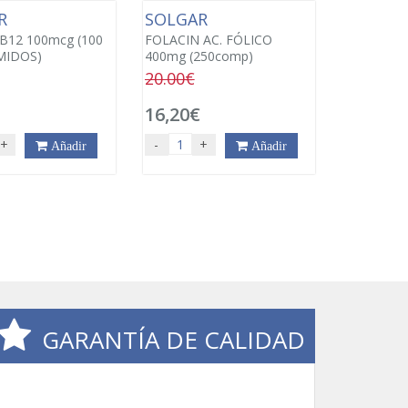
AR
SOLGAR
 B12 100mcg (100
FOLACIN AC. FÓLICO
MIDOS)
400mg (250comp)
20.00€
€
16,20€
+
-
+
Añadir
Añadir
GARANTÍA DE CALIDAD