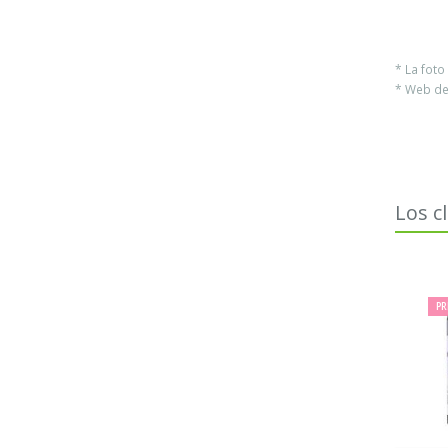
* La fot
* Web del
Los c
PR