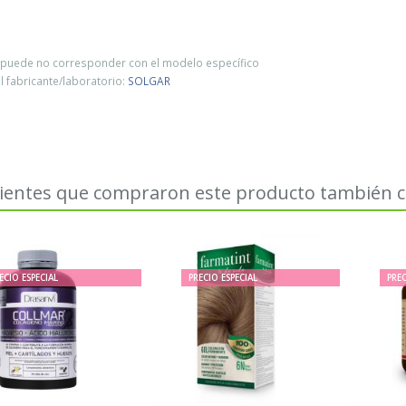
o puede no corresponder con el modelo específico
 fabricante/laboratorio:
SOLGAR
lientes que compraron este producto también
ECIO ESPECIAL
PRECIO ESPECIAL
PREC