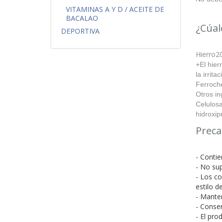
VITAMINAS A Y D / ACEITE DE
BACALAO
¿Cúal
DEPORTIVA
Hierro20
+El hier
la irrita
Ferroche
Otros in
Celulosa
hidroxipr
Preca
- Contie
- No su
- Los co
estilo d
- Mante
- Conser
- El pr