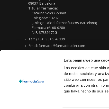
08037-Barcelona
Titular farmacia:
Catalina Soler Gornals
Colegiada: 13232
(Colegio Oficial farmacéuticos Barcelona)
Farmacia nº: 08-0280
NIF: 37339170G
Telf: (+34) 934 576 339
Email: farmacia@farmaciasoler.com
Esta página web usa cook
Las cookies de este sitio 
de redes sociales y analiz
sitio web con nuestros par
Copyright © 2026 Farmacia-Ortopedia Soler Gornals
combinarla con otra inform
Aviso legal
|
Política protección de datos personales
|
Condi
que haya hecho de sus ser
Cookies