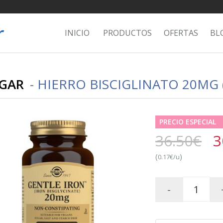
INICIO
PRODUCTOS
OFERTAS
BL
GAR
-
HIERRO BISCIGLINATO 20MG 
PRECIO ESPECIAL
36.50€
3
(
)
0.17€/u
-