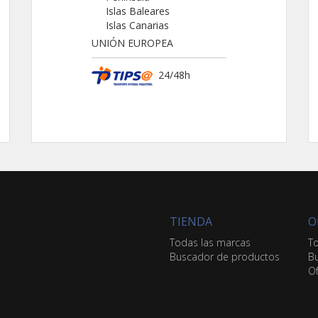
Islas Baleares
Islas Canarias
UNIÓN EUROPEA
24/48h
TIENDA
O
Todas las marcas
To
Buscador de productos
Bu
Of