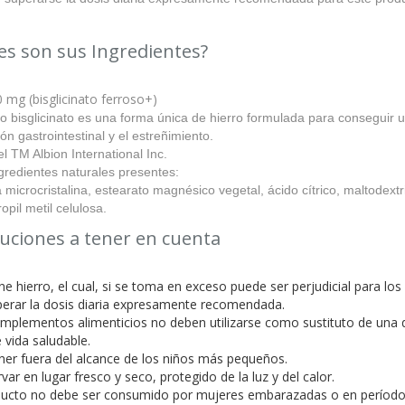
es son sus Ingredientes?
 mg (bisglicinato ferroso+)
ro bisglicinato es una forma única de hierro formulada para conseguir
ción gastrointestinal y el estreñimiento.
l TM Albion International Inc.
gredientes naturales presentes:
 microcristalina, estearato magnésico vegetal, ácido cítrico, maltodextr
opil metil celulosa.
uciones a tener en cuenta
ne hierro, el cual, si se toma en exceso puede ser perjudicial para l
perar la dosis diaria expresamente recomendada.
mplementos alimenticios no deben utilizarse como sustituto de una di
e vida saludable.
ner fuera del alcance de los niños más pequeños.
var en lugar fresco y seco, protegido de la luz y del calor.
oducto no debe ser consumido por mujeres embarazadas o en período d