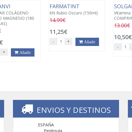
ANVI
FARMATINT
SOLG
AR COLÁGENO
6N Rubio Oscuro (150ml)
Vitamina
 MAGNESIO (180
COMPRI
14.99€
AS)
13.00€
€
11,25€
10,50
€
-
+
Añadir
-
+
Añadir
ENVIOS Y DESTINOS
ESPAÑA
Península