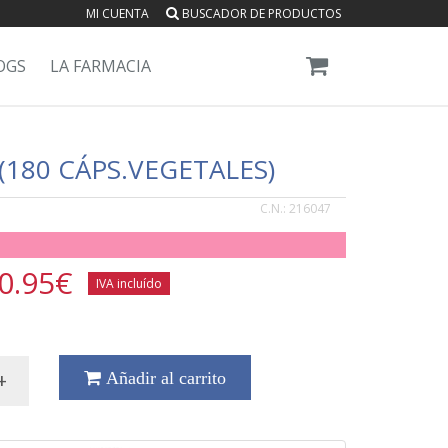
MI CUENTA
BUSCADOR DE PRODUCTOS
OGS
LA FARMACIA
(180 CÁPS.VEGETALES)
C.N.:
216047
0.95
€
IVA incluído
+
Añadir al carrito