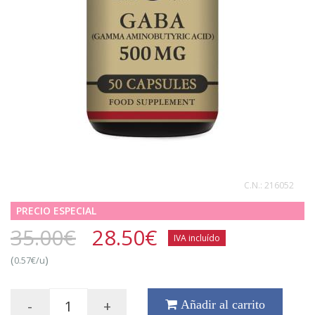
C.N.:
216052
PRECIO ESPECIAL
35.00€
28.50
€
IVA incluído
(
)
0.57€/u
-
+
Añadir al carrito