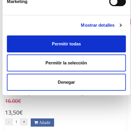
Marketing
PRECIO ESPECIAL
Mostrar detalles
Permitir todas
Permitir la selección
Denegar
SOLGAR
BORO 3MG (100 CÁPSULAS VEGETALES)
16.00€
13,50€
-
+
Añadir