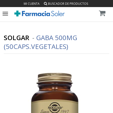
MI CUENTA
BUSCADOR DE PRODUCTOS
Toggle
navigation
SOLGAR
-
GABA 500MG
(50CAPS.VEGETALES)