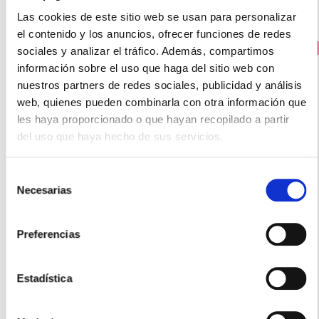
Las cookies de este sitio web se usan para personalizar
el contenido y los anuncios, ofrecer funciones de redes
PRECIO ESPECIAL
sociales y analizar el tráfico. Además, compartimos
información sobre el uso que haga del sitio web con
nuestros partners de redes sociales, publicidad y análisis
web, quienes pueden combinarla con otra información que
les haya proporcionado o que hayan recopilado a partir
del uso que haya hecho de sus servicios.
Selección
Necesarias
de
LAMBERTS
consentimiento
COENZIMA Q10 100MG. (60 CAPSULAS)
Preferencias
58.14€
54,91€
Estadística
-
+
Añadir