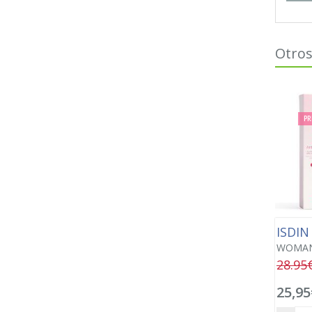
Otros
PR
ISDI
WOMAN A
28.95
25,95