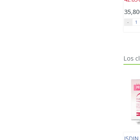
35,80
-
Los c
PR
ISDI