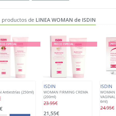
 productos de
LINEA WOMAN de ISDIN
ECIO ESPECIAL
PRECIO ESPECIAL
PREC
N
ISDIN
ISDIN
ntiestrías (250ml)
WOMAN FIRMING CREMA
WOMAN 
(200ml)
VAGINAL 
€
6ml)
23.95€
24.95€
€
21,55€