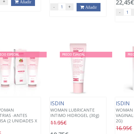
22,45
+
Añadir
-
+
Añadir
-
ECIO ESPECIAL
PRECIO ESPECIAL
PREC
N
ISDIN
ISDIN
WOMAN
WOMAN LUBRICANTE
WOMAN 
TRIAS -ANTES
INTIMO HIDROGEL (30g)
VAGINAL
ISA (2 UNIDADES X
2G)
11.95€
16.95€
€