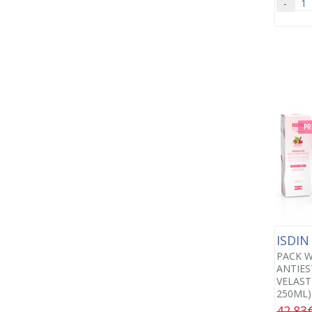
-
PR
ISDI
PACK 
ANTIES
VELAST
250ML)
42.83