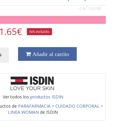
C.N.:
152795
1.65
€
IVA incluído
+
Añadir al carrito
Ver todos los
productos ISDIN
ductos de
PARAFARMACIA > CUIDADO CORPORAL >
LINEA WOMAN
de ISDIN