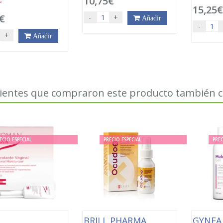
10,75€
15,25
€
-
+
Añadir
-
+
Añadir
lientes que compraron este producto también
ECIO ESPECIAL
PRECIO ESPECIAL
PREC
N
BRILL PHARMA
GYNE