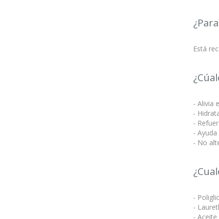
¿Para
Está rec
¿Cúal
- Alivia 
- Hidrat
- Refuer
- Ayuda 
- No alt
¿Cual
- Poligl
- Lauret
- Aceite