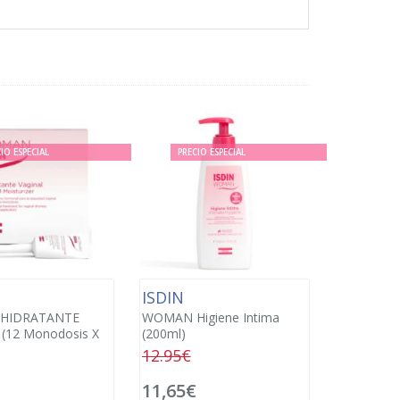
IO ESPECIAL
PRECIO ESPECIAL
ISDIN
HIDRATANTE
WOMAN Higiene Intima
(12 Monodosis X
(200ml)
12.95€
11,65€