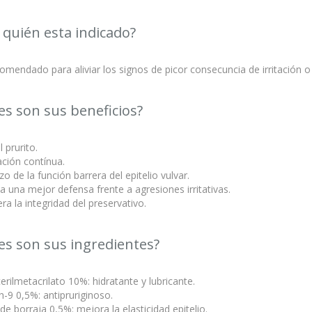
 quién esta indicado?
omendado para aliviar los signos de picor consecuncia de irritación 
es son sus beneficios?
el prurito.
ación contínua.
zo de la función barrera del epitelio vulvar.
a una mejor defensa frente a agresiones irritativas.
era la integridad del preservativo.
es son sus ingredientes?
icerilmetacrilato 10%: hidratante y lubricante.
h-9 0,5%: antipruriginoso.
 de borraja 0,5%: mejora la elasticidad epitelio.