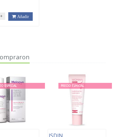
€
+
Añadir
 compraron
IO ESPECIAL
PRECIO ESPECIAL
A
ISDIN