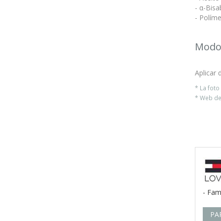
- α-Bisa
- Políme
Modo
Aplicar 
* La fot
* Web del
- Fam
PA