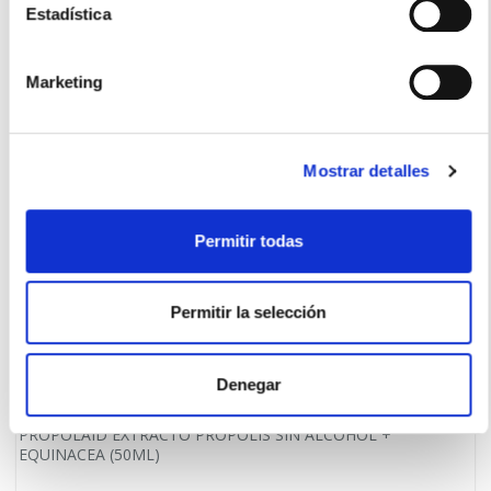
11,95€
Estadística
-
+
Añadir
Marketing
Mostrar detalles
Permitir todas
Permitir la selección
Denegar
ESI-TREPAT DIET
PROPOLAID EXTRACTO PROPOLIS SIN ALCOHOL +
EQUINACEA (50ML)