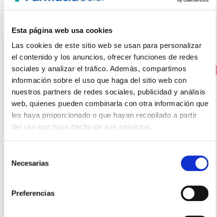
Los clientes que compraron este producto
también compraron
Esta página web usa cookies
Las cookies de este sitio web se usan para personalizar
el contenido y los anuncios, ofrecer funciones de redes
sociales y analizar el tráfico. Además, compartimos
PRECIO ESPECIAL
información sobre el uso que haga del sitio web con
nuestros partners de redes sociales, publicidad y análisis
web, quienes pueden combinarla con otra información que
les haya proporcionado o que hayan recopilado a partir
del uso que haya hecho de sus servicios.
Selección
Necesarias
de
ABOCA
consentimiento
GRINTUSS Jarabe Adultos para la Tos (180g)
Preferencias
14.40€