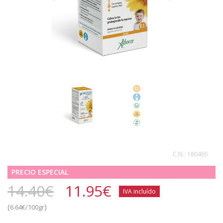
C.N.:
180465
PRECIO ESPECIAL
14.40€
11.95
€
IVA incluído
(
)
6.64€/100gr