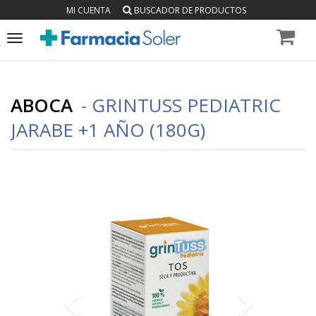
MI CUENTA
BUSCADOR DE PRODUCTOS
Toggle
navigation
ABOCA
-
GRINTUSS PEDIATRIC
JARABE +1 AÑO (180G)