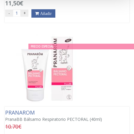
11,50€
-
+
Añadir
PRECIO ESPECIAL
PRANAROM
PranaBB Bálsamo Respiratorio PECTORAL (40ml)
10.70€