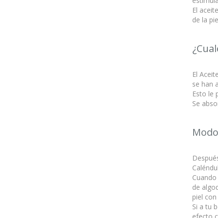
estimula
El aceit
de la pi
¿Cual
El Aceit
se han a
Esto le 
Se absor
Modo
Después 
Caléndul
Cuando 
de algod
piel con
Si a tu 
efecto c