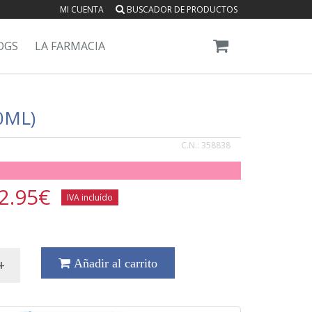
MI CUENTA
BUSCADOR DE PRODUCTOS
OGS
LA FARMACIA
0ML)
C.N.:
358838
2.95
€
IVA incluído
+
Añadir al carrito