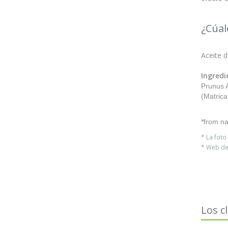
¿Cúal
Aceite d
Ingredie
Prunus A
(Matrica
*from nat
* La fot
* Web del
Los c