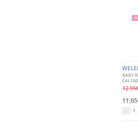
PR
WELE
BABY 
CALEND
12.95
11,65
-