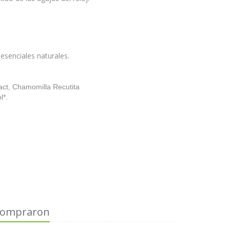
esenciales naturales.
act, Chamomilla Recutita
l*.
 compraron