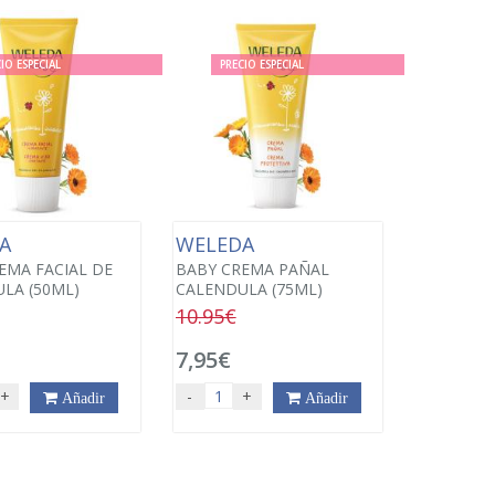
IO ESPECIAL
PRECIO ESPECIAL
DA
WELEDA
EMA FACIAL DE
BABY CREMA PAÑAL
LA (50ML)
CALENDULA (75ML)
10.95€
7,95€
+
-
+
Añadir
Añadir