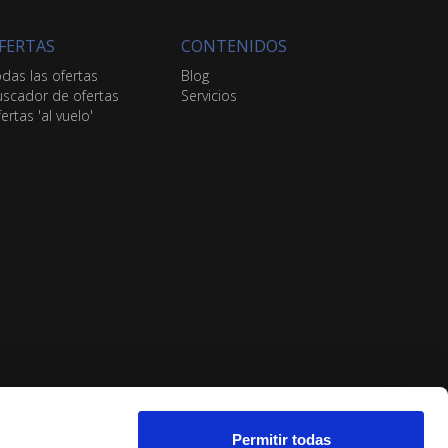
FERTAS
CONTENIDOS
das las ofertas
Blog
scador de ofertas
Servicios
ertas 'al vuelo'
Permitir todas