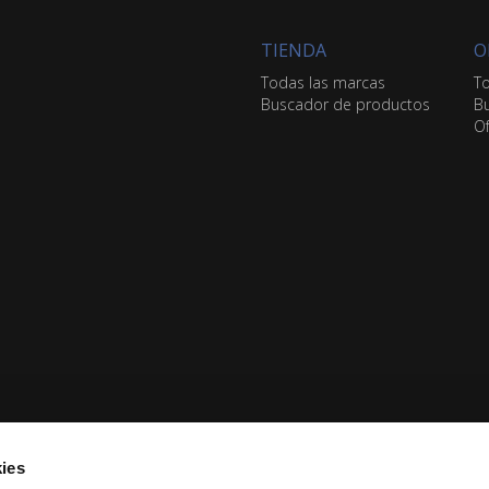
TIENDA
O
Todas las marcas
To
Buscador de productos
Bu
Of
ies