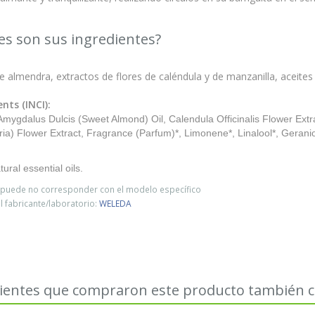
es son sus ingredientes?
e almendra, extractos de flores de caléndula y de manzanilla, aceites 
nts (INCI):
mygdalus Dulcis (Sweet Almond) Oil, Calendula Officinalis Flower Extr
ria) Flower Extract, Fragrance (Parfum)*, Limonene*, Linalool*, Geranio
ural essential oils.
o puede no corresponder con el modelo específico
 fabricante/laboratorio:
WELEDA
lientes que compraron este producto también