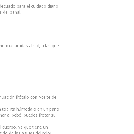
decuado para el cuidado diario
a del pañal.
mo maduradas al sol, a las que
nuación frótalo con Aceite de
a toallita húmeda o en un paño
char al bebé, puedes frotar su
el cuerpo, ya que tiene un
tido de las agujas del reloj.