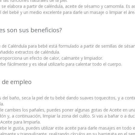
r las funciones naturales de la piel.
e se elabora a partir de caléndula, aceite de sésamo y camomila. Es a
el del bebé y un medio excelente para darle un masaje o limpiar el áre
es son sus beneficios?
e de Caléndula para bebé está formulado a partir de semillas de sésa
ñadido extractos de caléndula.
proporciona un efecto de calor, calmante y limpiador.
be fácilmente y es ideal utilizarlo para calentar todo el cuerpo.
 de empleo
del baño, seca la piel de tu bebé dando suaves toquecitos, y a conti
a.
le cambies los pañales, puedes poner algunas gotas de Aceite en un
ón y, a continuación, limpiar la zona del culito. Si vas a bañar o a du
 Aceite para limpiarla.
bebe le gusta, puedes utilizar este aceite para darle masajes en todo 
almante y tranquilizante, realizando círculos en su barriguita en el sen