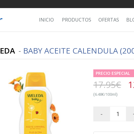
INICIO
PRODUCTOS
OFERTAS
BL
EDA
-
BABY ACEITE CALENDULA (20
PRECIO ESPECIAL
17.95€
1
(
)
6.48€/100ml
-