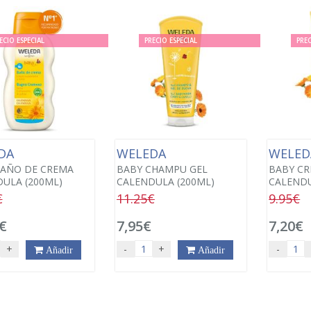
ECIO ESPECIAL
PRECIO ESPECIAL
PREC
DA
WELEDA
WELE
BAÑO DE CREMA
BABY CHAMPU GEL
BABY CR
ULA (200ML)
CALENDULA (200ML)
CALENDU
€
11.25€
9.95€
€
7,95€
7,20€
+
-
+
-
Añadir
Añadir