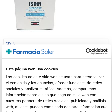
ISDIN
UREADIN CREMA FACIAL HIDRATACION INTENSA PIEL SECA
SPF20 (50ml)
21.95€
19,75€
Esta página web usa cookies
Las cookies de este sitio web se usan para personalizar
-
+
Añadir
el contenido y los anuncios, ofrecer funciones de redes
sociales y analizar el tráfico. Además, compartimos
información sobre el uso que haga del sitio web con
nuestros partners de redes sociales, publicidad y análisis
web, quienes pueden combinarla con otra información que