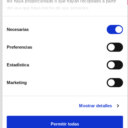
les haya proporcionado o que hayan recopilado a partir
PRECIO ESPECIAL
del uso que haya hecho de sus servicios.
Selección
Necesarias
de
consentimiento
Preferencias
Estadística
ISDIN
UREADIN FUSION LIFT SERUM ANTIARRUGAS (30ml)
36.55€
Marketing
32,90€
-
+
Añadir
Mostrar detalles
Permitir todas