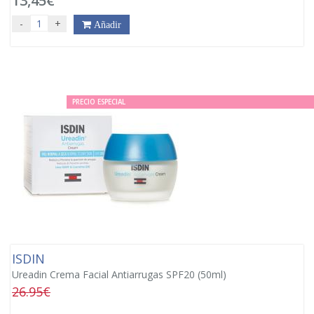
13,45€
-
+
Añadir
PRECIO ESPECIAL
ISDIN
Ureadin Crema Facial Antiarrugas SPF20 (50ml)
26.95€