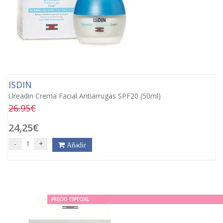
ISDIN
Ureadin Crema Facial Antiarrugas SPF20 (50ml)
26.95€
24,25€
-
+
Añadir
PRECIO ESPECIAL