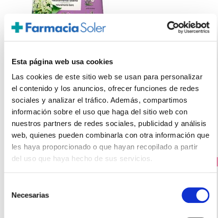
RICOLA
CARAMELOS SIN AZÚCAR FLORES DE SAÚCO BOLSA (70G)
Esta página web usa cookies
2.95€
Las cookies de este sitio web se usan para personalizar
el contenido y los anuncios, ofrecer funciones de redes
2,20€
sociales y analizar el tráfico. Además, compartimos
-
+
Añadir
información sobre el uso que haga del sitio web con
nuestros partners de redes sociales, publicidad y análisis
web, quienes pueden combinarla con otra información que
les haya proporcionado o que hayan recopilado a partir
del uso que haya hecho de sus servicios.
PRECIO ESPECIAL
Selección
Necesarias
de
consentimiento