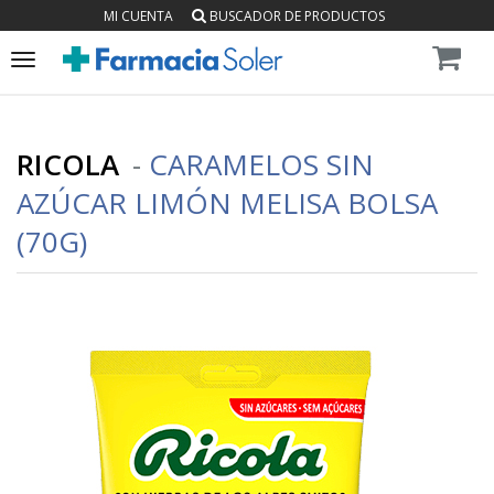
MI CUENTA
BUSCADOR DE PRODUCTOS
Toggle
navigation
RICOLA
-
CARAMELOS SIN
AZÚCAR LIMÓN MELISA BOLSA
(70G)