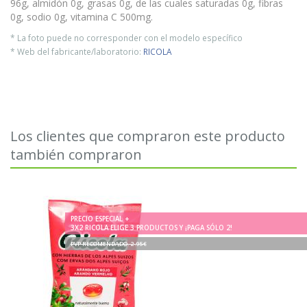
96g, almidón 0g, grasas 0g, de las cuales saturadas 0g, fibras
0g, sodio 0g, vitamina C 500mg.
* La foto puede no corresponder con el modelo específico
* Web del fabricante/laboratorio:
RICOLA
Los clientes que compraron este producto
también compraron
PRECIO ESPECIAL +
3X2 RICOLA ELIGE 3 PRODUCTOS Y ¡PAGA SÓLO 2!
PVP RECOMENDADO. 2.95€