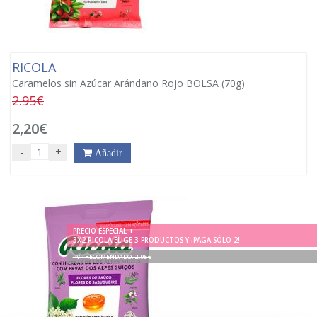
RICOLA
Caramelos sin Azúcar Arándano Rojo BOLSA (70g)
2.95€
2,20€
-
+
Añadir
PRECIO ESPECIAL +
3X2 RICOLA ELIGE 3 PRODUCTOS Y ¡PAGA SÓLO 2!
PVP RECOMENDADO. 2.95€