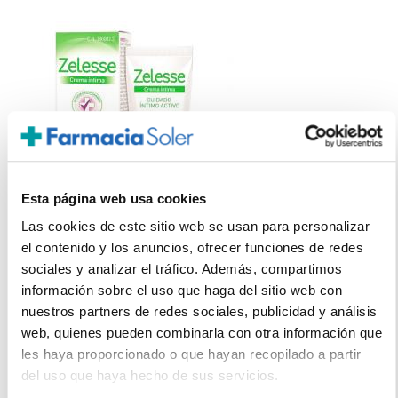
Esta página web usa cookies
Las cookies de este sitio web se usan para personalizar
el contenido y los anuncios, ofrecer funciones de redes
ITALFARMACO
sociales y analizar el tráfico. Además, compartimos
Zelesse Crema Íntima (30g)
información sobre el uso que haga del sitio web con
nuestros partners de redes sociales, publicidad y análisis
14,85€
web, quienes pueden combinarla con otra información que
-
+
les haya proporcionado o que hayan recopilado a partir
Añadir
del uso que haya hecho de sus servicios.