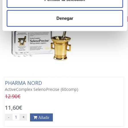
Denegar
PRECIO ESPECIAL
PHARMA NORD
ActiveComplex SelenoPrecise (60comp)
12.90€
11,60€
-
+
Añadir