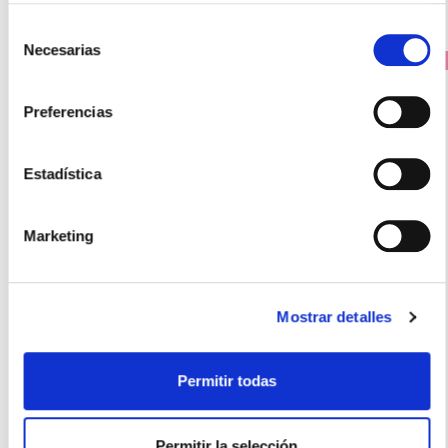
Selección
Necesarias
de
PRECIO ESPECIAL
consentimiento
Preferencias
Estadística
Marketing
LAMBERTS
CURCUMA LIBERACION RAPIDA. (60 VEG.COMPRIMIDOS)
Mostrar detalles
26.73€
25,25€
Permitir todas
-
+
Añadir
Permitir la selección