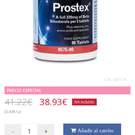
C.N.:
003134
PRECIO ESPECIAL
41.22€
38.93
€
IVA incluído
(
)
0.43€/u
-
+
Añadir al carrito